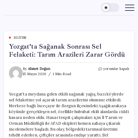
Skip
to
content
EĞITIM
Yozgat’ta Sağanak Sonrası Sel
Felaketi: Tarım Arazileri Zarar Gördü
Yozgat’ta
By
Ahmet Doğan
yorumlar kapalı
Sağanak
15 Mayıs 2026
1 Min Read
Sonrası
Sel
Felaketi:
Yozgat’ta meydana gelen etkili sağanak yağış, bazı köylerde
Tarım
sel felaketine yol açarak tarım arazilerini olumsuz etkiledi.
Arazileri
Zarar
Merkeze bağlı İnceçayır ile Sorgun ilçesindeki Aşağıkarakaya
Gördü
köyünde gerçekleşen sel, özellikle hububat ekili alanlarda ciddi
için
hasara neden oldu. Hasar tespit çalışmaları için İl Tarım ve
Orman Müdürlüğü ile AFAD ekipleri hemen sahaya çıkarak
incelemelere başladı. Bu olay, bölgedeki tarımsal üretimi
tehdit ederken, çiftçiler arasında endişe yarattı. Sel