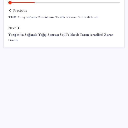
Previous
TEM Otoyolu’nda Zincirleme Trafik Kazası: Yol Kilitlendi
Next
Yozgat’ta Sağanak Yağış Sonrası Sel Felaketi: Tarım Arazileri Zarar
Gördü
SON YAZILAR
Erdoğan’dan ‘Mekke Ortak Savunma Anlaşması’
açıklaması: ‘Hiçbir ülkeyi hedef almıyor’