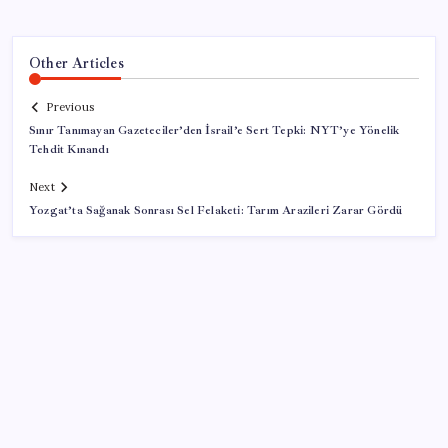
Other Articles
Previous
Sınır Tanımayan Gazeteciler’den İsrail’e Sert Tepki: NYT’ye Yönelik
Tehdit Kınandı
Next
Yozgat’ta Sağanak Sonrası Sel Felaketi: Tarım Arazileri Zarar Gördü
SON YAZILAR