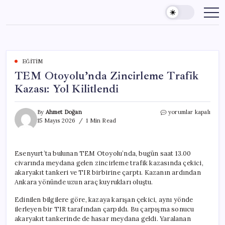
Skip
to
content
EĞITIM
TEM Otoyolu’nda Zincirleme Trafik
Kazası: Yol Kilitlendi
TEM
By
Ahmet Doğan
yorumlar kapalı
Otoyolu’nda
15 Mayıs 2026
1 Min Read
Zincirleme
Trafik
Kazası:
Esenyurt’ta bulunan TEM Otoyolu’nda, bugün saat 13.00
Yol
civarında meydana gelen zincirleme trafik kazasında çekici,
Kilitlendi
için
akaryakıt tankeri ve TIR birbirine çarptı. Kazanın ardından
Ankara yönünde uzun araç kuyrukları oluştu.
Edinilen bilgilere göre, kazaya karışan çekici, aynı yönde
ilerleyen bir TIR tarafından çarpıldı. Bu çarpışma sonucu
akaryakıt tankerinde de hasar meydana geldi. Yaralanan