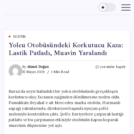
Skip
to
content
EĞITIM
Yolcu Otobüsündeki Korkutucu Kaza:
Lastik Patladı, Muavin Yaralandı
Yolcu
By
Ahmet Doğan
yorumlar kapalı
Otobüsündeki
15 Mayıs 2026
1 Min Read
Korkutucu
Kaza:
Lastik
Bursa’da seyir halindeki bir yolcu otobüsünde gerçekleşen
Patladı,
korkutucu olay, facianın eşiğinden dönülmesine neden oldu.
Muavin
Yaralandı
Pamukkale Seyahat’e ait Mercedes marka otobüs, Harmanlı
için
sapağı yakınlarında, direksiyon başında uyuyan şoför
nedeniyle kontrolden çıktı. Şoför, bariyerlere çarparak lastiği
patlattı ve bu çarpmanın etkisiyle otobüsün kapısı koparak
muavinin düşmesine yol açtı.