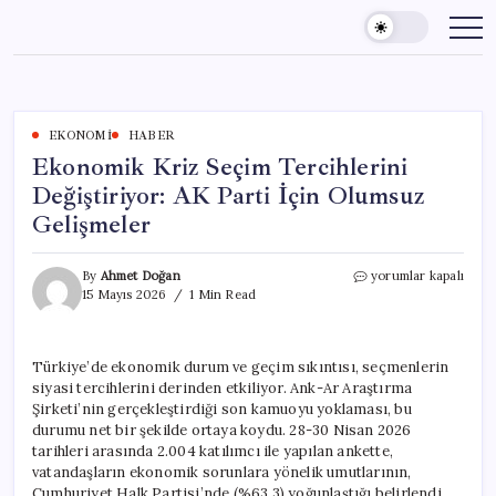
Skip
to
content
EKONOMI
HABER
Ekonomik Kriz Seçim Tercihlerini
Değiştiriyor: AK Parti İçin Olumsuz
Gelişmeler
Ekonomik
By
Ahmet Doğan
yorumlar kapalı
Kriz
15 Mayıs 2026
1 Min Read
Seçim
Tercihlerini
Değiştiriyor:
Türkiye’de ekonomik durum ve geçim sıkıntısı, seçmenlerin
AK
siyasi tercihlerini derinden etkiliyor. Ank-Ar Araştırma
Parti
İçin
Şirketi’nin gerçekleştirdiği son kamuoyu yoklaması, bu
Olumsuz
durumu net bir şekilde ortaya koydu. 28-30 Nisan 2026
Gelişmeler
tarihleri arasında 2.004 katılımcı ile yapılan ankette,
için
vatandaşların ekonomik sorunlara yönelik umutlarının,
Cumhuriyet Halk Partisi’nde (%63,3) yoğunlaştığı belirlendi.