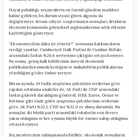
Hayat pahalılığı, seçmenlerin en önemli gündem maddesi
haline gelirken, bu durum siyasi güven algısını da
değiştirmeye devam ediyor. Araştırmanın sonuçları, iktidarın
ekonomi konusunda geleneksel argümanlarının artık etkisini
kaybettiğini gösteriyor.
“Ekonomiyi kim daha iyi yönetir?” sorusuna katılımcıların
verdiği yanıtlar, Cumhuriyet Halk Partisi ile Cumhur İttifakı
arasındaki farkın %26,6 seviyesine çıktığını ortaya koyuyor.
Bu sonuç, geniş halk kitlelerinin mevcut ekonomik
politikalardan umudu kestiğini ve muhalefetin politikalarına
yöneldiğini gözler önüne seriyor.
Nisan ayında, 10 farklı araştırma şirketinin verilerine göre
yapılan ortalama analizler de, AK Parti ile CHP arasındaki
farkın giderek daraldığını gösterdi. HBS, Saros, Genar ve
Betimar gibi önde gelen araştırma şirketlerinin verilerine
göre, AK Parti %32,1, CHP ise %32,0 oy almış durumda. Bu
sonuçlar, iki büyük parti arasındaki rekabetin son derece
yakın olduğunu ve her oyunun büyük bir öneme sahip olduğunu
ortaya koyuyor.
Seçim sürecinin yaklaşmasıyla birlikte, ekonomik sorunların