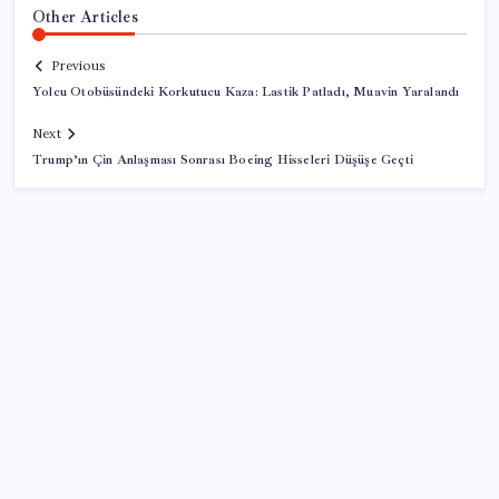
Other Articles
Previous
Yolcu Otobüsündeki Korkutucu Kaza: Lastik Patladı, Muavin Yaralandı
Next
Trump’ın Çin Anlaşması Sonrası Boeing Hisseleri Düşüşe Geçti
SON YAZILAR
GTA 6’nın Yeni Fragmanı Netflix’te Yayınlanacak
YENİ Partili Bülbül’den ‘sandık’ çıkışı: ‘Bir tek o kaldı