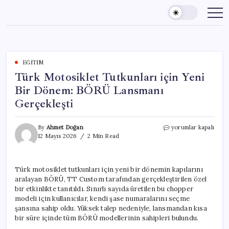
Skip
to
content
EĞITIM
Türk Motosiklet Tutkunları için Yeni
Bir Dönem: BÖRÜ Lansmanı
Gerçekleşti
Türk
By
Ahmet Doğan
yorumlar kapalı
Motosiklet
12 Mayıs 2026
2 Min Read
Tutkunları
için
Yeni
Türk motosiklet tutkunları için yeni bir dönemin kapılarını
Bir
aralayan BÖRÜ, TT Custom tarafından gerçekleştirilen özel
Dönem:
BÖRÜ
bir etkinlikte tanıtıldı. Sınırlı sayıda üretilen bu chopper
Lansmanı
modeli için kullanıcılar, kendi şase numaralarını seçme
Gerçekleşti
şansına sahip oldu. Yüksek talep nedeniyle, lansmandan kısa
için
bir süre içinde tüm BÖRÜ modellerinin sahipleri bulundu.