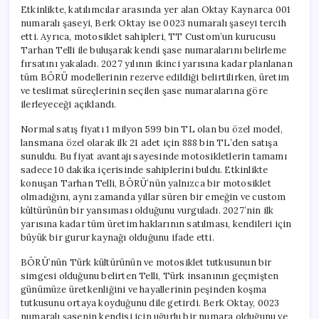
Etkinlikte, katılımcılar arasında yer alan Oktay Kaynarca 001
numaralı şaseyi, Berk Oktay ise 0023 numaralı şaseyi tercih
etti. Ayrıca, motosiklet sahipleri, TT Custom’un kurucusu
Tarhan Telli ile buluşarak kendi şase numaralarını belirleme
fırsatını yakaladı. 2027 yılının ikinci yarısına kadar planlanan
tüm BÖRÜ modellerinin rezerve edildiği belirtilirken, üretim
ve teslimat süreçlerinin seçilen şase numaralarına göre
ilerleyeceği açıklandı.
Normal satış fiyatı 1 milyon 599 bin TL olan bu özel model,
lansmana özel olarak ilk 21 adet için 888 bin TL’den satışa
sunuldu. Bu fiyat avantajı sayesinde motosikletlerin tamamı
sadece 10 dakika içerisinde sahiplerini buldu. Etkinlikte
konuşan Tarhan Telli, BÖRÜ’nün yalnızca bir motosiklet
olmadığını, aynı zamanda yıllar süren bir emeğin ve custom
kültürünün bir yansıması olduğunu vurguladı. 2027’nin ilk
yarısına kadar tüm üretim haklarının satılması, kendileri için
büyük bir gurur kaynağı olduğunu ifade etti.
BÖRÜ’nün Türk kültürünün ve motosiklet tutkusunun bir
simgesi olduğunu belirten Telli, Türk insanının geçmişten
günümüze üretkenliğini ve hayallerinin peşinden koşma
tutkusunu ortaya koyduğunu dile getirdi. Berk Oktay, 0023
numaralı şasenin kendisi için uğurlu bir numara olduğunu ve