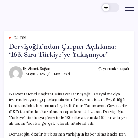
Skip
to
content
EĞITIM
Dervişoğlu’ndan Çarpıcı Açıklama:
‘163. Sıra Türkiye’ye Yakışmıyor’
Dervişoğlu’ndan
By
Ahmet Doğan
yorumlar kapalı
Çarpıcı
3 Mayıs 2026
1 Min Read
Açıklama:
‘163.
Sıra
İYİ Parti Genel Başkanı Müsavat Dervişoğlu, sosyal medya
Türkiye’ye
üzerinden yaptığı paylaşımlarla Türkiye’nin basın özgürlüğü
Yakışmıyor’
için
konusundaki durumunu eleştirdi. Sınır Tanımayan Gazeteciler
(RSF) tarafından hazırlanan raporlara atıf yapan Dervişoğlu,
Türkiye’nin dünya genelinde 180 ülke arasında 163. sırada yer
almasını “acı bir gerçek” olarak nitelendirdi.
Dervişoğlu, özgür bir basının varlığının haber alma hakkı için