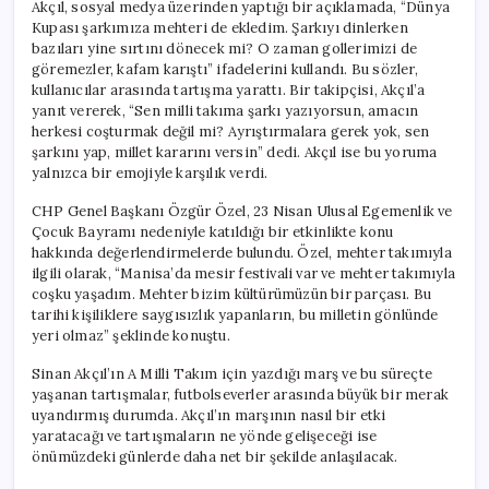
Akçıl, sosyal medya üzerinden yaptığı bir açıklamada, “Dünya
Kupası şarkımıza mehteri de ekledim. Şarkıyı dinlerken
bazıları yine sırtını dönecek mi? O zaman gollerimizi de
göremezler, kafam karıştı” ifadelerini kullandı. Bu sözler,
kullanıcılar arasında tartışma yarattı. Bir takipçisi, Akçıl’a
yanıt vererek, “Sen milli takıma şarkı yazıyorsun, amacın
herkesi coşturmak değil mi? Ayrıştırmalara gerek yok, sen
şarkını yap, millet kararını versin” dedi. Akçıl ise bu yoruma
yalnızca bir emojiyle karşılık verdi.
CHP Genel Başkanı Özgür Özel, 23 Nisan Ulusal Egemenlik ve
Çocuk Bayramı nedeniyle katıldığı bir etkinlikte konu
hakkında değerlendirmelerde bulundu. Özel, mehter takımıyla
ilgili olarak, “Manisa’da mesir festivali var ve mehter takımıyla
coşku yaşadım. Mehter bizim kültürümüzün bir parçası. Bu
tarihi kişiliklere saygısızlık yapanların, bu milletin gönlünde
yeri olmaz” şeklinde konuştu.
Sinan Akçıl’ın A Milli Takım için yazdığı marş ve bu süreçte
yaşanan tartışmalar, futbolseverler arasında büyük bir merak
uyandırmış durumda. Akçıl’ın marşının nasıl bir etki
yaratacağı ve tartışmaların ne yönde gelişeceği ise
önümüzdeki günlerde daha net bir şekilde anlaşılacak.