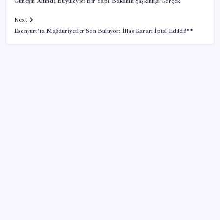
Güneşin Altında Büyüleyici Bir Yapı: Bakanın Şaşkınlığı Gerçek
Next
Esenyurt’ta Mağduriyetler Son Buluyor: İflas Kararı İptal Edildi!**
SON YAZILAR
GTA 6’nın Yeni Fragmanı Netflix’te Yayınlanacak
YENİ Partili Bülbül’den ‘sandık’ çıkışı: ‘Bir tek o kaldı
elimizde, size vermeyiz’
Son Dakika… YENİ Parti’nin il başkanına gözaltı!
Şehit aileleri ve gazi aylıklarına zam düzenlemesi