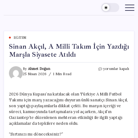
Skip
to
content
EĞITIM
Sinan Akçıl, A Milli Takım İçin Yazdığı
Marşla Siyasete Atıldı
Sinan
By
Ahmet Doğan
yorumlar kapalı
Akçıl,
25 Nisan 2026
1 Min Read
A
Milli
Takım
2026 Dünya Kupası’na katılacak olan Türkiye A Milli Futbol
İçin
Takımı için marş yazacağını duyuran ünlü sanatçı Sinan Akçıl,
Yazdığı
Marşla
son yaptığı paylaşımlarla dikkat çekti. Bu marşın içeriği ve
Siyasete
süreci, kamuoyunda tartışmalara yol açarken, Akçıl’ın
Atıldı
Gaziantep’te düzenlenen mehteran etkinliği ile ilgili yaptığı
için
açıklamalar da tepkilere neden oldu.
“Sırtınızı mı döneceksiniz?”