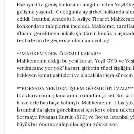
Esenyurt’ta geniş bir kesimi mağdur eden Yeşil Ga
gelişme yaşandı. Geçtiğimiz ay şirket hakkında alı
edildi. İstanbul Anadolu 3. Asliye Ticaret Mahkeme
konkordato taleplerini inceledi. Mahkeme, tarafla
iflasını gerektiren hukuki şartların henüz oluşma
tedbirlerin de geçersiz olmasına yol açtı.
**MAHKEMEDEN ÖNEMLİ KARAR**
Mahkemenin aldığı bu yeni karar, Yeşil GYO ve Yeşil
verilmesine yer yok” kararı, şirketin tüzel kişiliği
bekleyen konut sahipleri ve alacaklılar için süreci
**BORSADA YENİDEN İŞLEM GÖRME İHTİMALI**
İflas kararının çıkmasının ardından şirket Borsa İs
hisselerle baş başa kalmıştı. Mahkemenin “iflas yo
İstanbul’da işlem görebilmesi için kote olma taleb
Sermaye Piyasası Kurulu (SPK) ve Borsa İstanbul yön
büyük bir öneme sahip olacağını gösteriyor.