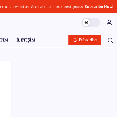
o our newsletter & never miss our best posts.
Subscribe Now!
TIM
İLETİŞİM
Subscribe
ı
SON YAZILAR
YENİ Partili Bülbül’den ‘sandık’ çıkışı: ‘Bir
tek o kaldı elimizde, size vermeyiz’