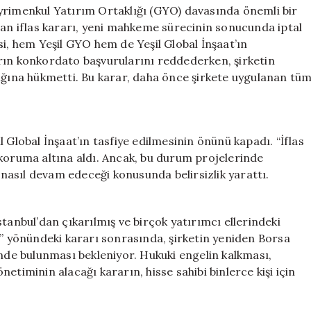
Kararı
yrimenkul Yatırım Ortaklığı (GYO) davasında önemli bir
İptal
nan iflas kararı, yeni mahkeme sürecinin sonucunda iptal
Edildi!**
si, hem Yeşil GYO hem de Yeşil Global İnşaat’ın
için
rın konkordato başvurularını reddederken, şirketin
dığına hükmetti. Bu karar, daha önce şirkete uygulanan tü
 Global İnşaat’ın tasfiye edilmesinin önünü kapadı. “İflas
ni koruma altına aldı. Ancak, bu durum projelerinde
n nasıl devam edeceği konusunda belirsizlik yarattı.
tanbul’dan çıkarılmış ve birçok yatırımcı ellerindeki
k” yönündeki kararı sonrasında, şirketin yeniden Borsa
inde bulunması bekleniyor. Hukuki engelin kalkması,
etiminin alacağı kararın, hisse sahibi binlerce kişi için