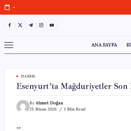
Skip
-
to
content
https://www.facebook.com/
https://twitter.com/
https://t.me/
https://www.instagram.com/
https://youtube.com/
ANA SAYFA
E
HABER
Esenyurt’ta Mağduriyetler Son B
By
Ahmet Doğan
25 Nisan 2026
1 Min Read
**