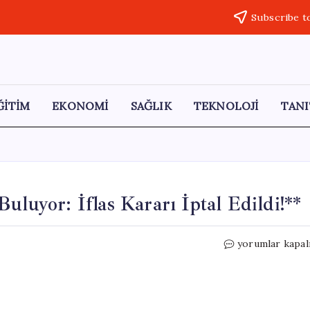
Subscribe t
ĞİTİM
EKONOMİ
SAĞLIK
TEKNOLOJİ
TANI
uluyor: İflas Kararı İptal Edildi!**
Esenyurt’ta
yorumlar kapal
Mağduriyetler
Son
Buluyor:
İflas