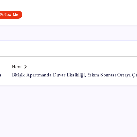
Follow Me
Next
ı
Bitişik Apartmanda Duvar Eksikliği, Yıkım Sonrası Ortaya Çı
Office Lisans Satın Al