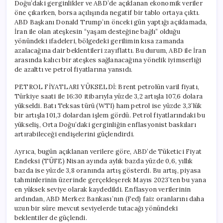
Doğu’daki gerginlikler ve ABD’de açıklanan ekonomik veriler
öne çıkarken, borsa açılışında negatif bir tablo ortaya çıktı.
ABD Başkanı Donald Trump’ın önceki gün yaptığı açıklamada,
İran ile olan ateşkesin “yaşam desteğine bağlı” olduğu
yönündeki ifadeleri, bölgedeki gerilimin kısa zamanda
azalacağına dair beklentileri zayıflattı. Bu durum, ABD ile İran
arasında kalıcı bir ateşkes sağlanacağına yönelik iyimserliği
de azalttı ve petrol fiyatlarına yansıdı.
PETROL FİYATLARI YÜKSELDİ: Brent petrolün varil fiyatı,
Türkiye saati ile 16:30 itibarıyla yüzde 3,2 artışla 107,6 dolara
yükseldi. Batı Teksas türü (WTI) ham petrol ise yüzde 3,3’lük
bir artışla 101,3 dolardan işlem gördü. Petrol fiyatlarındaki bu
yükseliş, Orta Doğu’daki gerginliğin enflasyonist baskıları
artırabileceği endişelerini güçlendirdi.
Ayrıca, bugün açıklanan verilere göre, ABD’de Tüketici Fiyat
Endeksi (TÜFE) Nisan ayında aylık bazda yüzde 0,6, yıllık
bazda ise yüzde 3,8 oranında artış gösterdi. Bu artış, piyasa
tahminlerinin üzerinde gerçekleşerek Mayıs 2023’ten bu yana
en yüksek seviye olarak kaydedildi. Enflasyon verilerinin
ardından, ABD Merkez Bankası’nın (Fed) faiz oranlarını daha
uzun bir süre mevcut seviyelerde tutacağı yönündeki
beklentiler de güçlendi.