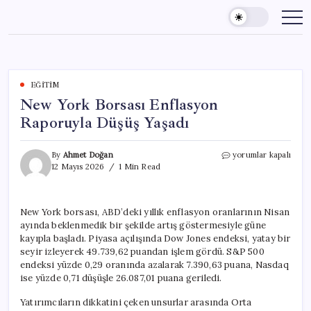
Skip
to
content
EĞITIM
New York Borsası Enflasyon
Raporuyla Düşüş Yaşadı
New
By
Ahmet Doğan
yorumlar kapalı
York
12 Mayıs 2026
1 Min Read
Borsası
Enflasyon
Raporuyla
New York borsası, ABD’deki yıllık enflasyon oranlarının Nisan
Düşüş
ayında beklenmedik bir şekilde artış göstermesiyle güne
Yaşadı
için
kayıpla başladı. Piyasa açılışında Dow Jones endeksi, yatay bir
seyir izleyerek 49.739,62 puandan işlem gördü. S&P 500
endeksi yüzde 0,29 oranında azalarak 7.390,63 puana, Nasdaq
ise yüzde 0,71 düşüşle 26.087,01 puana geriledi.
Yatırımcıların dikkatini çeken unsurlar arasında Orta