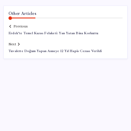
Other Articles
Previous
Erdek’te Temel Kazısı Felaketi: Yan Yatan Bina Korkuttu
Next
Tuvalette Doğum Yapan Anneye 12 Yıl Hapis Cezası Verildi
SON YAZILAR
Cezaevlerinde iğne atsan yere düşmez