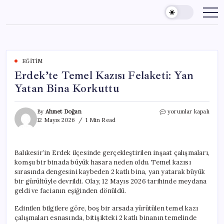
Skip
to
content
EĞITIM
Erdek’te Temel Kazısı Felaketi: Yan
Yatan Bina Korkuttu
Erdek’te
By
Ahmet Doğan
yorumlar kapalı
Temel
12 Mayıs 2026
1 Min Read
Kazısı
Felaketi:
Yan
Balıkesir’in Erdek ilçesinde gerçekleştirilen inşaat çalışmaları,
Yatan
komşu bir binada büyük hasara neden oldu. Temel kazısı
Bina
Korkuttu
sırasında dengesini kaybeden 2 katlı bina, yan yatarak büyük
için
bir gürültüyle devrildi. Olay, 12 Mayıs 2026 tarihinde meydana
geldi ve facianın eşiğinden dönüldü.
Edinilen bilgilere göre, boş bir arsada yürütülen temel kazı
çalışmaları esnasında, bitişikteki 2 katlı binanın temelinde