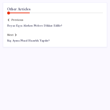
Other Articles
Previous
Beyaz Eşya Alırken Nelere Dikkat Edilir?
Next
Kış Ayına Nasıl Hazırlık Yapılır?
SON YAZILAR
GTA 6’nın Yeni Fragmanı Netflix’te Yayınlanacak