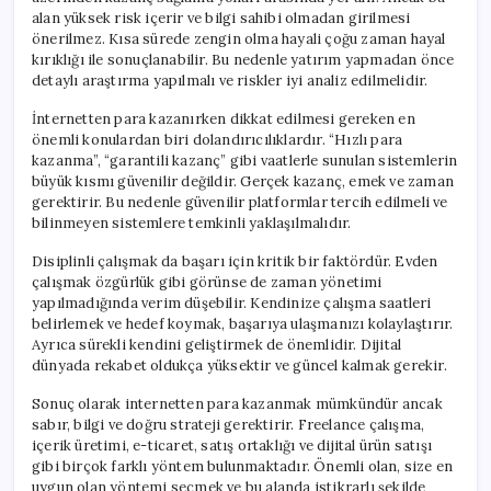
alan yüksek risk içerir ve bilgi sahibi olmadan girilmesi
önerilmez. Kısa sürede zengin olma hayali çoğu zaman hayal
kırıklığı ile sonuçlanabilir. Bu nedenle yatırım yapmadan önce
detaylı araştırma yapılmalı ve riskler iyi analiz edilmelidir.
İnternetten para kazanırken dikkat edilmesi gereken en
önemli konulardan biri dolandırıcılıklardır. “Hızlı para
kazanma”, “garantili kazanç” gibi vaatlerle sunulan sistemlerin
büyük kısmı güvenilir değildir. Gerçek kazanç, emek ve zaman
gerektirir. Bu nedenle güvenilir platformlar tercih edilmeli ve
bilinmeyen sistemlere temkinli yaklaşılmalıdır.
Disiplinli çalışmak da başarı için kritik bir faktördür. Evden
çalışmak özgürlük gibi görünse de zaman yönetimi
yapılmadığında verim düşebilir. Kendinize çalışma saatleri
belirlemek ve hedef koymak, başarıya ulaşmanızı kolaylaştırır.
Ayrıca sürekli kendini geliştirmek de önemlidir. Dijital
dünyada rekabet oldukça yüksektir ve güncel kalmak gerekir.
Sonuç olarak internetten para kazanmak mümkündür ancak
sabır, bilgi ve doğru strateji gerektirir. Freelance çalışma,
içerik üretimi, e-ticaret, satış ortaklığı ve dijital ürün satışı
gibi birçok farklı yöntem bulunmaktadır. Önemli olan, size en
uygun olan yöntemi seçmek ve bu alanda istikrarlı şekilde