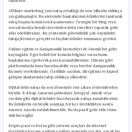
taşlarıdır.
Affiliate marketing yani satış ortaklığı da son yıllarda oldukça
yaygınlaşmıştır. Bu sistemde başkalarının ürünlerini tanıtarak
satış başına komisyon kazanırsınız. Örneğin bir blog veya
sosyal medya hesabı üzerinden ürün önerileri yaparak gelir
elde edebilirsiniz. Bu yöntemde güvenilirlik çok önemlidir;
takipçilerinize gerçekten faydalı ürünler sunmanız gerekir.
Online eğitim ve danışmanlık hizmetleri de önemli bir gelir
kaynağıdır. Eğer belirli bir konuda bilginiz varsa bunu
başkalarına öğreterek para kazanabilirsiniz. Udemy gibi
platformlarda kurs hazırlayabilir veya birebir danışmanlık
hizmeti verebilirsiniz. Özellikle yazılım, dil eğitimi ve kişisel
gelişim alanlarında talep oldukça yüksektir.
Dijital ürün satışı da son dönemde öne çıkan yöntemlerden
biridir. E-kitap, tasarım şablonları, fotoğraf, müzik veya
yazılım gibi dijital ürünler hazırlayarak satışa sunabilirsiniz.
Bu ürünlerin en büyük avantajı, bir kez üretildikten sonra
sınırsız sayıda satılabilmesidir. Bu da pasif gelir elde etme
imkânı sağlar.
Kripto para ve borsa gibi yatırım araçları da internet
üzerinden kazanç sağlama yolları arasında yer alır. Ancak bu