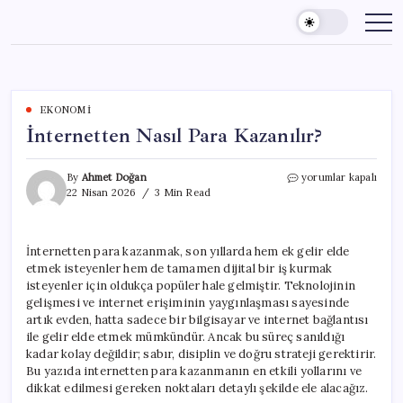
Skip
to
content
EKONOMI
İnternetten Nasıl Para Kazanılır?
İnternetten
By
Ahmet Doğan
yorumlar kapalı
Nasıl
22 Nisan 2026
3 Min Read
Para
Kazanılır?
için
İnternetten para kazanmak, son yıllarda hem ek gelir elde
etmek isteyenler hem de tamamen dijital bir iş kurmak
isteyenler için oldukça popüler hale gelmiştir. Teknolojinin
gelişmesi ve internet erişiminin yaygınlaşması sayesinde
artık evden, hatta sadece bir bilgisayar ve internet bağlantısı
ile gelir elde etmek mümkündür. Ancak bu süreç sanıldığı
kadar kolay değildir; sabır, disiplin ve doğru strateji gerektirir.
Bu yazıda internetten para kazanmanın en etkili yollarını ve
dikkat edilmesi gereken noktaları detaylı şekilde ele alacağız.