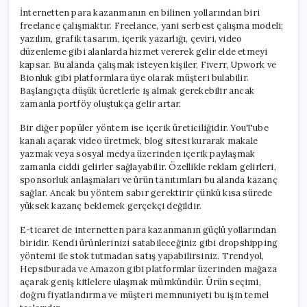
İnternetten para kazanmanın en bilinen yollarından biri
freelance çalışmaktır. Freelance, yani serbest çalışma modeli;
yazılım, grafik tasarım, içerik yazarlığı, çeviri, video
düzenleme gibi alanlarda hizmet vererek gelir elde etmeyi
kapsar. Bu alanda çalışmak isteyen kişiler, Fiverr, Upwork ve
Bionluk gibi platformlara üye olarak müşteri bulabilir.
Başlangıçta düşük ücretlerle iş almak gerekebilir ancak
zamanla portföy oluştukça gelir artar.
Bir diğer popüler yöntem ise içerik üreticiliğidir. YouTube
kanalı açarak video üretmek, blog sitesi kurarak makale
yazmak veya sosyal medya üzerinden içerik paylaşmak
zamanla ciddi gelirler sağlayabilir. Özellikle reklam gelirleri,
sponsorluk anlaşmaları ve ürün tanıtımları bu alanda kazanç
sağlar. Ancak bu yöntem sabır gerektirir çünkü kısa sürede
yüksek kazanç beklemek gerçekçi değildir.
E-ticaret de internetten para kazanmanın güçlü yollarından
biridir. Kendi ürünlerinizi satabileceğiniz gibi dropshipping
yöntemi ile stok tutmadan satış yapabilirsiniz. Trendyol,
Hepsiburada ve Amazon gibi platformlar üzerinden mağaza
açarak geniş kitlelere ulaşmak mümkündür. Ürün seçimi,
doğru fiyatlandırma ve müşteri memnuniyeti bu işin temel