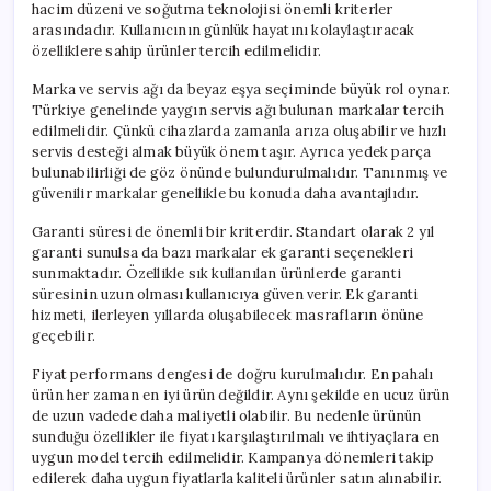
hacim düzeni ve soğutma teknolojisi önemli kriterler
arasındadır. Kullanıcının günlük hayatını kolaylaştıracak
özelliklere sahip ürünler tercih edilmelidir.
Marka ve servis ağı da beyaz eşya seçiminde büyük rol oynar.
Türkiye genelinde yaygın servis ağı bulunan markalar tercih
edilmelidir. Çünkü cihazlarda zamanla arıza oluşabilir ve hızlı
servis desteği almak büyük önem taşır. Ayrıca yedek parça
bulunabilirliği de göz önünde bulundurulmalıdır. Tanınmış ve
güvenilir markalar genellikle bu konuda daha avantajlıdır.
Garanti süresi de önemli bir kriterdir. Standart olarak 2 yıl
garanti sunulsa da bazı markalar ek garanti seçenekleri
sunmaktadır. Özellikle sık kullanılan ürünlerde garanti
süresinin uzun olması kullanıcıya güven verir. Ek garanti
hizmeti, ilerleyen yıllarda oluşabilecek masrafların önüne
geçebilir.
Fiyat performans dengesi de doğru kurulmalıdır. En pahalı
ürün her zaman en iyi ürün değildir. Aynı şekilde en ucuz ürün
de uzun vadede daha maliyetli olabilir. Bu nedenle ürünün
sunduğu özellikler ile fiyatı karşılaştırılmalı ve ihtiyaçlara en
uygun model tercih edilmelidir. Kampanya dönemleri takip
edilerek daha uygun fiyatlarla kaliteli ürünler satın alınabilir.