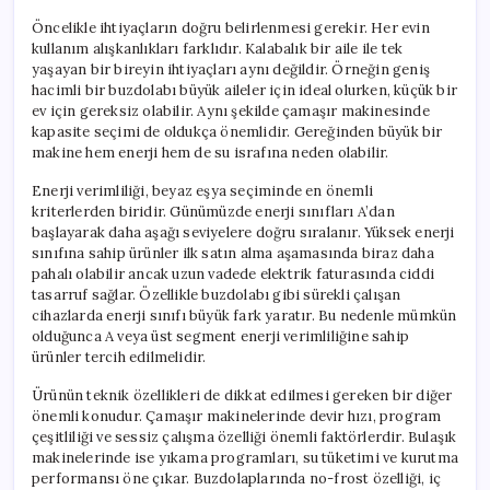
Öncelikle ihtiyaçların doğru belirlenmesi gerekir. Her evin
kullanım alışkanlıkları farklıdır. Kalabalık bir aile ile tek
yaşayan bir bireyin ihtiyaçları aynı değildir. Örneğin geniş
hacimli bir buzdolabı büyük aileler için ideal olurken, küçük bir
ev için gereksiz olabilir. Aynı şekilde çamaşır makinesinde
kapasite seçimi de oldukça önemlidir. Gereğinden büyük bir
makine hem enerji hem de su israfına neden olabilir.
Enerji verimliliği, beyaz eşya seçiminde en önemli
kriterlerden biridir. Günümüzde enerji sınıfları A’dan
başlayarak daha aşağı seviyelere doğru sıralanır. Yüksek enerji
sınıfına sahip ürünler ilk satın alma aşamasında biraz daha
pahalı olabilir ancak uzun vadede elektrik faturasında ciddi
tasarruf sağlar. Özellikle buzdolabı gibi sürekli çalışan
cihazlarda enerji sınıfı büyük fark yaratır. Bu nedenle mümkün
olduğunca A veya üst segment enerji verimliliğine sahip
ürünler tercih edilmelidir.
Ürünün teknik özellikleri de dikkat edilmesi gereken bir diğer
önemli konudur. Çamaşır makinelerinde devir hızı, program
çeşitliliği ve sessiz çalışma özelliği önemli faktörlerdir. Bulaşık
makinelerinde ise yıkama programları, su tüketimi ve kurutma
performansı öne çıkar. Buzdolaplarında no-frost özelliği, iç