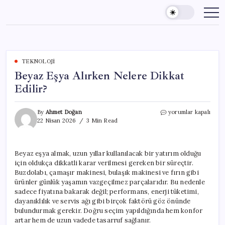
Skip
to
content
TEKNOLOJI
Beyaz Eşya Alırken Nelere Dikkat
Edilir?
Beyaz
By
Ahmet Doğan
yorumlar kapalı
Eşya
22 Nisan 2026
3 Min Read
Alırken
Nelere
Dikkat
Beyaz eşya almak, uzun yıllar kullanılacak bir yatırım olduğu
Edilir?
için oldukça dikkatli karar verilmesi gereken bir süreçtir.
için
Buzdolabı, çamaşır makinesi, bulaşık makinesi ve fırın gibi
ürünler günlük yaşamın vazgeçilmez parçalarıdır. Bu nedenle
sadece fiyatına bakarak değil; performans, enerji tüketimi,
dayanıklılık ve servis ağı gibi birçok faktörü göz önünde
bulundurmak gerekir. Doğru seçim yapıldığında hem konfor
artar hem de uzun vadede tasarruf sağlanır.