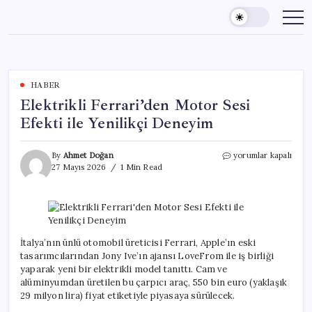
Skip
to
content
HABER
Elektrikli Ferrari’den Motor Sesi
Efekti ile Yenilikçi Deneyim
Elektrikli
By
Ahmet Doğan
yorumlar kapalı
Ferrari’den
27 Mayıs 2026
1 Min Read
Motor
Sesi
Efekti
ile
Yenilikçi
Deneyim
İtalya’nın ünlü otomobil üreticisi Ferrari, Apple’ın eski
için
tasarımcılarından Jony Ive’ın ajansı LoveFrom ile iş birliği
yaparak yeni bir elektrikli model tanıttı. Cam ve
alüminyumdan üretilen bu çarpıcı araç, 550 bin euro (yaklaşık
29 milyon lira) fiyat etiketiyle piyasaya sürülecek.