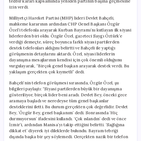
tedbir kararı kapsamında yeniden partinin başına geçmesine
izin verdi.
Milliyetçi Hareket Partisi (MHP) lideri Devlet Bahçeli,
mahkeme kararının ardından CHP Genel Başkanı Özgür
Özel’i telefonla arayarak Kurban Bayramı’nı kutlayan ilk siyasi
liderlerden biri oldu. Özgür Özel, gazeteci Saygı Öztürk’e
verdiği demeçte, süreç boyunca farklı siyasi partilerden
destek telefonları aldığını belirtti ve Bahçeli ile yaptığı
görüşmenin detaylarını aktardı. Özel, siyasi liderlerin
dayanışma mesajlarının kendisi için çok önemli olduğunu
vurgulayarak, “Birçok genel başkan arayarak destek verdi. Bu
yaklaşım gerçekten çok kıymetli” dedi.
Bahçeli’nin telefon görüşmesi sırasında, Özgür Özel, şu
bilgileri paylaştı: “Siyasi partilerden büyük bir dayanışma
gösteriliyor, birçok lider beni aradı. Devlet Bey, önceki gece
aramaya başladı ve neredeyse tüm genel başkanlar
desteklerini iletti. Bu durum gerçekten çok değerlidir. Devlet
Bey, ‘Özgür Bey, genel başkanım’ dedi. Sonrasında ‘Hiç
durmuyorsun’ ifadesini kullandı. ‘Çok ıslandın’ dedi ve önce
İzmir’i, ardından Manisa’yı takip ettiğini belirtti. ‘Sağlığına
dikkat et’ diyerek iyi dileklerde bulundu. Bayram tebriği
dışında başka bir şey söylemedi. Gerçekten nazik bir telefon