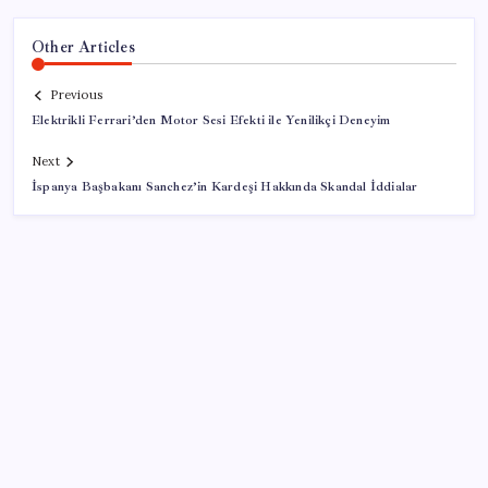
Other Articles
Previous
Elektrikli Ferrari’den Motor Sesi Efekti ile Yenilikçi Deneyim
Next
İspanya Başbakanı Sanchez’in Kardeşi Hakkında Skandal İddialar
SON YAZILAR
Cezaevlerinde iğne atsan yere düşmez