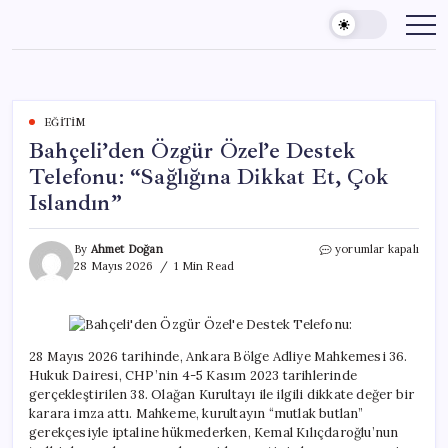
Skip
to
content
EĞITIM
Bahçeli’den Özgür Özel’e Destek
Telefonu: “Sağlığına Dikkat Et, Çok
Islandın”
Bahçeli’den
By
Ahmet Doğan
yorumlar kapalı
Özgür
28 Mayıs 2026
1 Min Read
Özel’e
Destek
Telefonu:
“Sağlığına
Dikkat
28 Mayıs 2026 tarihinde, Ankara Bölge Adliye Mahkemesi 36.
Et,
Hukuk Dairesi, CHP’nin 4-5 Kasım 2023 tarihlerinde
Çok
gerçekleştirilen 38. Olağan Kurultayı ile ilgili dikkate değer bir
Islandın”
karara imza attı. Mahkeme, kurultayın “mutlak butlan”
için
gerekçesiyle iptaline hükmederken, Kemal Kılıçdaroğlu’nun