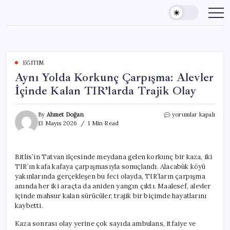
Skip
to
content
EĞITIM
Aynı Yolda Korkunç Çarpışma: Alevler
İçinde Kalan TIR’larda Trajik Olay
Aynı
By
Ahmet Doğan
yorumlar kapalı
Yolda
13 Mayıs 2026
1 Min Read
Korkunç
Çarpışma:
Alevler
Bitlis’in Tatvan ilçesinde meydana gelen korkunç bir kaza, iki
İçinde
TIR’ın kafa kafaya çarpışmasıyla sonuçlandı. Alacabük köyü
Kalan
TIR’larda
yakınlarında gerçekleşen bu feci olayda, TIR’ların çarpışma
Trajik
anında her iki araçta da aniden yangın çıktı. Maalesef, alevler
Olay
içinde mahsur kalan sürücüler, trajik bir biçimde hayatlarını
için
kaybetti.
Kaza sonrası olay yerine çok sayıda ambulans, itfaiye ve