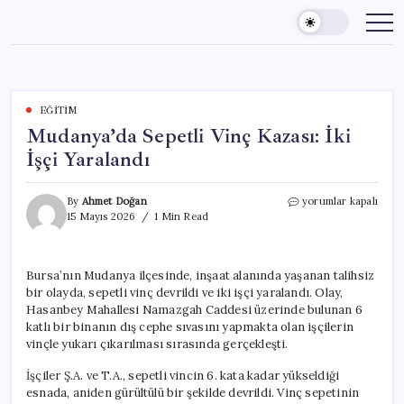
Skip
to
content
EĞITIM
Mudanya’da Sepetli Vinç Kazası: İki
İşçi Yaralandı
Mudanya’da
By
Ahmet Doğan
yorumlar kapalı
Sepetli
15 Mayıs 2026
1 Min Read
Vinç
Kazası:
İki
Bursa’nın Mudanya ilçesinde, inşaat alanında yaşanan talihsiz
İşçi
bir olayda, sepetli vinç devrildi ve iki işçi yaralandı. Olay,
Yaralandı
için
Hasanbey Mahallesi Namazgah Caddesi üzerinde bulunan 6
katlı bir binanın dış cephe sıvasını yapmakta olan işçilerin
vinçle yukarı çıkarılması sırasında gerçekleşti.
İşçiler Ş.A. ve T.A., sepetli vincin 6. kata kadar yükseldiği
esnada, aniden gürültülü bir şekilde devrildi. Vinç sepetinin