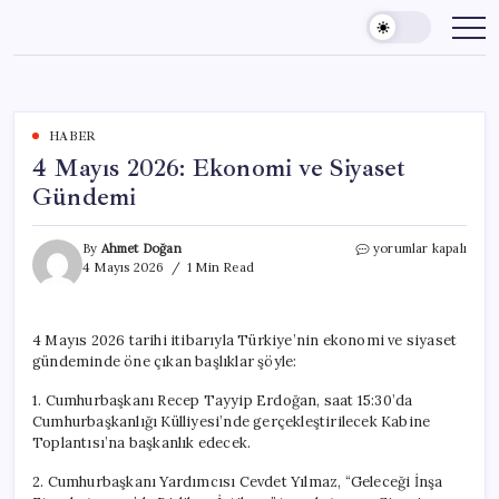
Skip
to
content
HABER
4 Mayıs 2026: Ekonomi ve Siyaset
Gündemi
4
By
Ahmet Doğan
yorumlar kapalı
Mayıs
4 Mayıs 2026
1 Min Read
2026:
Ekonomi
ve
4 Mayıs 2026 tarihi itibarıyla Türkiye’nin ekonomi ve siyaset
Siyaset
gündeminde öne çıkan başlıklar şöyle:
Gündemi
için
1. Cumhurbaşkanı Recep Tayyip Erdoğan, saat 15:30’da
Cumhurbaşkanlığı Külliyesi’nde gerçekleştirilecek Kabine
Toplantısı’na başkanlık edecek.
2. Cumhurbaşkanı Yardımcısı Cevdet Yılmaz, “Geleceği İnşa