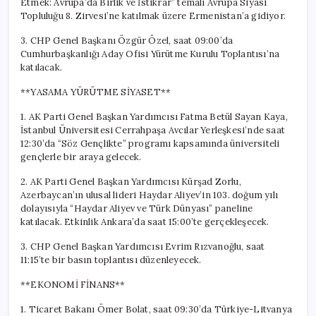
Etmek: Avrupa’da Birlik ve İstikrar” temalı Avrupa Siyasi
Topluluğu 8. Zirvesi’ne katılmak üzere Ermenistan’a gidiyor.
3. CHP Genel Başkanı Özgür Özel, saat 09:00’da
Cumhurbaşkanlığı Aday Ofisi Yürütme Kurulu Toplantısı’na
katılacak.
**YASAMA YÜRÜTME SİYASET**
1. AK Parti Genel Başkan Yardımcısı Fatma Betül Sayan Kaya,
İstanbul Üniversitesi Cerrahpaşa Avcılar Yerleşkesi’nde saat
12:30’da “Söz Gençlikte” programı kapsamında üniversiteli
gençlerle bir araya gelecek.
2. AK Parti Genel Başkan Yardımcısı Kürşad Zorlu,
Azerbaycan’ın ulusal lideri Haydar Aliyev’in 103. doğum yılı
dolayısıyla “Haydar Aliyev ve Türk Dünyası” paneline
katılacak. Etkinlik Ankara’da saat 15:00’te gerçekleşecek.
3. CHP Genel Başkan Yardımcısı Evrim Rızvanoğlu, saat
11:15’te bir basın toplantısı düzenleyecek.
**EKONOMİ FİNANS**
1. Ticaret Bakanı Ömer Bolat, saat 09:30’da Türkiye-Litvanya