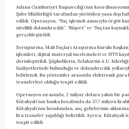
Adana Cumhuriyet Başsavcılığı’nın koordinasyonu
Şube Müdürlüğü tarafından yürütülen yasa dışı bah
edildi. Operasyon, “Suç işlemek amacıyla örgüt kurma
nitelikli dolandırıcılık”, “Rüşvet” ve “Suçtan kaynak
gerçekleştirildi.
Soruşturma, Mali Suçları Araştırma Kurulu Başkanlığ
işlemleri, dijital materyal incelemeleri ve HTS kayıtl
derinleştirildi. Şüphelilerin, Selahattin A.U. liderl
faaliyetlerinde bulunduğu ve dolandırıcılık yollarıyl
belirlendi. Bu yöntemler arasında elektronik para 
transferleri olduğu tespit edildi.
Operasyon sırasında, 2 milyar dolara yakın bir par
Kütahyalı’nın banka hesabında da 37.7 milyon liralı
Kütahyalı’nın hesabından, suç gelirlerinin aklanma
lira transfer yapıldığı belirtildi. Ayrıca, Kütahyalı
tespit edildi.