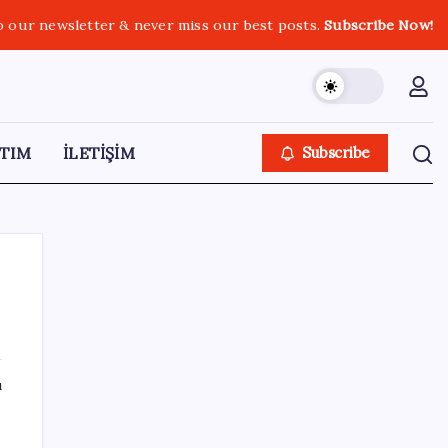
o our newsletter & never miss our best posts.
Subscribe Now!
TIM
İLETİŞİM
Subscribe
SON YAZILAR
ı
23 ülkede faaliyet gösteren Türk devi
kararını verdi: Ülkedeki bütün mağazalarını
a