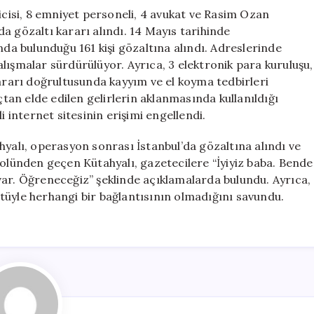
isi, 8 emniyet personeli, 4 avukat ve Rasim Ozan
a gözaltı kararı alındı. 14 Mayıs tarihinde
nda bulunduğu 161 kişi gözaltına alındı. Adreslerinde
lışmalar sürdürülüyor. Ayrıca, 3 elektronik para kuruluşu,
arı doğrultusunda kayyım ve el koyma tedbirleri
an elde edilen gelirlerin aklanmasında kullanıldığı
i internet sitesinin erişimi engellendi.
hyalı, operasyon sonrası İstanbul’da gözaltına alındı ve
rolünden geçen Kütahyalı, gazetecilere “İyiyiz baba. Bende
a var. Öğreneceğiz” şeklinde açıklamalarda bulundu. Ayrıca,
tüyle herhangi bir bağlantısının olmadığını savundu.