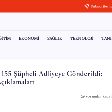
Subscribe t
ĞİTİM
EKONOMİ
SAĞLIK
TEKNOLOJİ
TANI
155 Şüpheli Adliyeye Gönderildi:
çıklamaları
Yasa
yorumlar kapal
Dışı
Bahis
Operasyonund