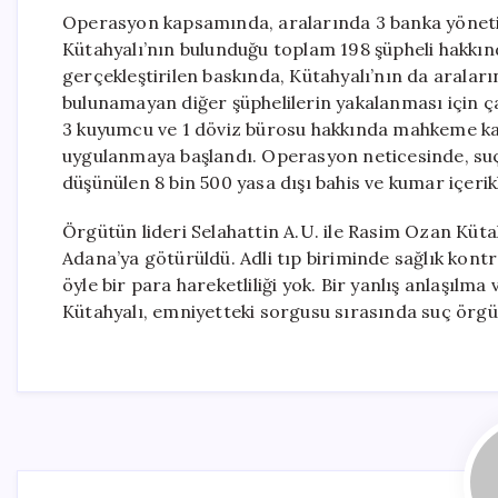
Operasyon kapsamında, aralarında 3 banka yönetic
Kütahyalı’nın bulunduğu toplam 198 şüpheli hakkınd
gerçekleştirilen baskında, Kütahyalı’nın da araları
bulunamayan diğer şüphelilerin yakalanması için ça
3 kuyumcu ve 1 döviz bürosu hakkında mahkeme kar
uygulanmaya başlandı. Operasyon neticesinde, suçt
düşünülen 8 bin 500 yasa dışı bahis ve kumar içerikl
Örgütün lideri Selahattin A.U. ile Rasim Ozan Küta
Adana’ya götürüldü. Adli tıp biriminde sağlık kont
öyle bir para hareketliliği yok. Bir yanlış anlaşılm
Kütahyalı, emniyetteki sorgusu sırasında suç örgü