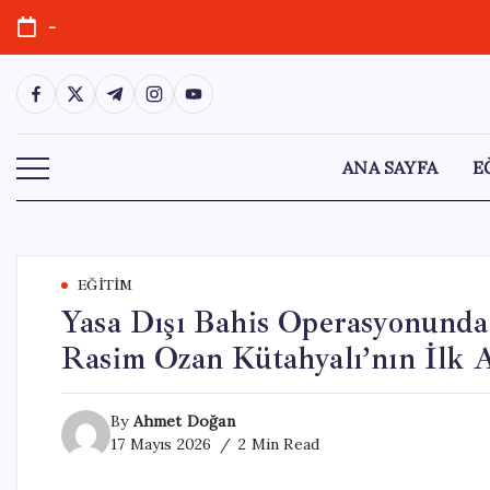
Skip
-
to
content
https://www.facebook.com/
https://twitter.com/
https://t.me/
https://www.instagram.com/
https://youtube.com/
ANA SAYFA
E
EĞITIM
Yasa Dışı Bahis Operasyonunda 
Rasim Ozan Kütahyalı’nın İlk A
By
Ahmet Doğan
17 Mayıs 2026
2 Min Read