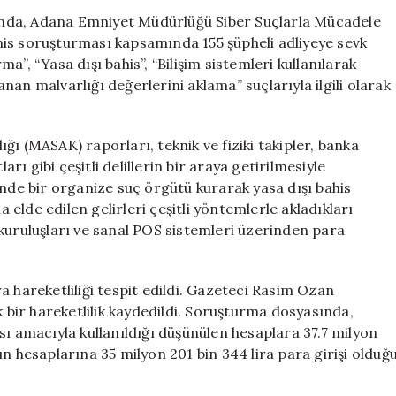
155
nda, Adana Emniyet Müdürlüğü Siber Suçlarla Mücadele
Şüpheli
is soruşturması kapsamında 155 şüpheli adliyeye sevk
Adliyeye
”, “Yasa dışı bahis”, “Bilişim sistemleri kullanılarak
Gönderildi:
lanan malvarlığı değerlerini aklama” suçlarıyla ilgili olarak
Rasim
Ozan
Kütahyalı’nın
ı (MASAK) raporları, teknik ve fiziki takipler, banka
İlk
arı gibi çeşitli delillerin bir araya getirilmesiyle
Açıklamaları
için
iğinde bir organize suç örgütü kurarak yasa dışı bahis
a elde edilen gelirleri çeşitli yöntemlerle akladıkları
kuruluşları ve sanal POS sistemleri üzerinden para
a hareketliliği tespit edildi. Gazeteci Rasim Ozan
k bir hareketlilik kaydedildi. Soruşturma dosyasında,
sı amacıyla kullanıldığı düşünülen hesaplara 37.7 milyon
’nın hesaplarına 35 milyon 201 bin 344 lira para girişi olduğ