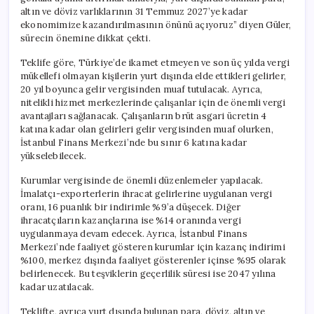
altın ve döviz varlıklarının 31 Temmuz 2027’ye kadar
ekonomimize kazandırılmasının önünü açıyoruz” diyen Güler,
sürecin önemine dikkat çekti.
Teklife göre, Türkiye’de ikamet etmeyen ve son üç yılda vergi
mükellefi olmayan kişilerin yurt dışında elde ettikleri gelirler,
20 yıl boyunca gelir vergisinden muaf tutulacak. Ayrıca,
nitelikli hizmet merkezlerinde çalışanlar için de önemli vergi
avantajları sağlanacak. Çalışanların brüt asgari ücretin 4
katına kadar olan gelirleri gelir vergisinden muaf olurken,
İstanbul Finans Merkezi’nde bu sınır 6 katına kadar
yükselebilecek.
Kurumlar vergisinde de önemli düzenlemeler yapılacak.
İmalatçı-exporterlerin ihracat gelirlerine uygulanan vergi
oranı, 16 puanlık bir indirimle %9’a düşecek. Diğer
ihracatçıların kazançlarına ise %14 oranında vergi
uygulanmaya devam edecek. Ayrıca, İstanbul Finans
Merkezi’nde faaliyet gösteren kurumlar için kazanç indirimi
%100, merkez dışında faaliyet gösterenler içinse %95 olarak
belirlenecek. Bu teşviklerin geçerlilik süresi ise 2047 yılına
kadar uzatılacak.
Teklifte, ayrıca yurt dışında bulunan para, döviz, altın ve