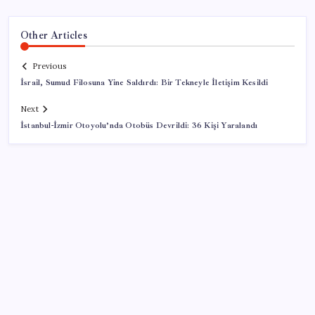
Other Articles
Previous
İsrail, Sumud Filosuna Yine Saldırdı: Bir Tekneyle İletişim Kesildi
Next
İstanbul-İzmir Otoyolu’nda Otobüs Devrildi: 36 Kişi Yaralandı
SON YAZILAR
Cezaevlerinde iğne atsan yere düşmez