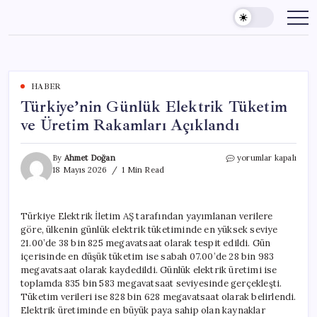
Skip
to
content
HABER
Türkiye’nin Günlük Elektrik Tüketim
ve Üretim Rakamları Açıklandı
Türkiye’nin
By
Ahmet Doğan
yorumlar kapalı
Günlük
18 Mayıs 2026
1 Min Read
Elektrik
Tüketim
ve
Türkiye Elektrik İletim AŞ tarafından yayımlanan verilere
Üretim
göre, ülkenin günlük elektrik tüketiminde en yüksek seviye
Rakamları
Açıklandı
21.00’de 38 bin 825 megavatsaat olarak tespit edildi. Gün
için
içerisinde en düşük tüketim ise sabah 07.00’de 28 bin 983
megavatsaat olarak kaydedildi. Günlük elektrik üretimi ise
toplamda 835 bin 583 megavatsaat seviyesinde gerçekleşti.
Tüketim verileri ise 828 bin 628 megavatsaat olarak belirlendi.
Elektrik üretiminde en büyük paya sahip olan kaynaklar