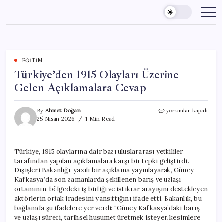
Skip
to
content
EĞITIM
Türkiye’den 1915 Olayları Üzerine
Gelen Açıklamalara Cevap
Türkiye’den
By
Ahmet Doğan
yorumlar kapalı
1915
25 Nisan 2026
1 Min Read
Olayları
Üzerine
Gelen
Türkiye, 1915 olaylarına dair bazı uluslararası yetkililer
Açıklamalara
tarafından yapılan açıklamalara karşı bir tepki geliştirdi.
Cevap
için
Dışişleri Bakanlığı, yazılı bir açıklama yayınlayarak, Güney
Kafkasya’da son zamanlarda şekillenen barış ve uzlaşı
ortamının, bölgedeki iş birliği ve istikrar arayışını destekleyen
aktörlerin ortak iradesini yansıttığını ifade etti. Bakanlık, bu
bağlamda şu ifadelere yer verdi: “Güney Kafkasya’daki barış
ve uzlaşı süreci, tarihsel husumet üretmek isteyen kesimlere