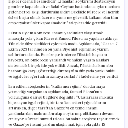
ilişkiler derhal kesilmelidir! Limanlar, soykırımı destekleyen
Üsleri
gemilere kapatılmalı ve Bakü-Ceyhan hattından soykırımcılara
Kapatılmalıdır”
giden petrol akışı durdurulmalıdır! Özellikle Kürecik ve İncirlik
için
üsleri başta olmak üzere, siyonizme güvenlik kalkanı olan tüm
emperyalist üsler kapatılmalıdır!” talepleri dile getirildi.
Filistin Eylem Komitesi, insani yardımları ulaştırmak
amacıyla yola çıkan Küresel Sumud Filosu’na yapılan saldırıyı
Tünel’de düzenledikleri eylemle kınadı. Açıklamada, “Gazze, 7
Ekim 2023 tarihinden bu yana Siyonist rejimin soykırım
saldırıları altında. Bu süreçte binlerce Filistinli hayatını
kaybetti, on binlercesi yaralandı ve halkın yaşam alanları
sistematik bir şekilde yok edildi. Ancak, Filistin halkının bu
barbarlığa karşı gösterdiği direniş tüm dünyada yankı buldu
ve işgalcileri geri adım atmaya zorladı.” ifadelerine yer verildi.
İlan edilen ateşkeslerin, “katliamcı rejimi” durdurmaya
yetmediği vurgulanan açıklamada, Sumud Filosu’nun
yolculuğuna dair şu bilgilere değinildi: “Uluslararası hukuku
hiçe sayan işgal rejimi, bir taraftan askeri yığınaklarını
artırırken, diğer taraftan Gazze’yi en temel insani
yardımlardan mahrum bırakıp soykırım politikasını devam
ettiriyor. Küresel Sumud Filosu, bu sahte ateşkesi teşhir etmek
ve Gazze’ye insani yardım ulaştırmak için yola çıktı. 15