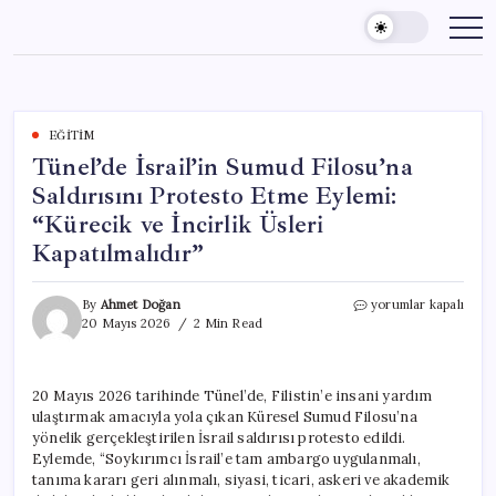
Skip
to
content
EĞITIM
Tünel’de İsrail’in Sumud Filosu’na
Saldırısını Protesto Etme Eylemi:
“Kürecik ve İncirlik Üsleri
Kapatılmalıdır”
Tünel’de
By
Ahmet Doğan
yorumlar kapalı
İsrail’in
20 Mayıs 2026
2 Min Read
Sumud
Filosu’na
Saldırısını
20 Mayıs 2026 tarihinde Tünel’de, Filistin’e insani yardım
Protesto
ulaştırmak amacıyla yola çıkan Küresel Sumud Filosu’na
Etme
Eylemi:
yönelik gerçekleştirilen İsrail saldırısı protesto edildi.
“Kürecik
Eylemde, “Soykırımcı İsrail’e tam ambargo uygulanmalı,
ve
tanıma kararı geri alınmalı, siyasi, ticari, askeri ve akademik
İncirlik