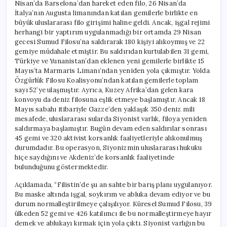
Nisan’da Barselona’dan hareket eden filo, 26 Nisan’da
İtalya’nın Augusta limanından katılan gemilerle birlikte en
büyük uluslararası filo girişimi haline geldi. Ancak, işgal rejimi
herhangi bir yaptırım uygulanmadığı bir ortamda 29 Nisan
gecesi Sumud Filosu’na saldırarak 180 kişiyi alıkoymuş ve 22
gemiye müdahale etmiştir. Bu saldırıdan kurtulabilen 31 gemi,
Türkiye ve Yunanistan’dan eklenen yeni gemilerle birlikte 15
Mayıs’ta Marmaris Limanı’ndan yeniden yola çıkmıştır. Yolda
Özgürlük Filosu Koalisyonu’ndan katılan gemilerle toplam
sayı 52’ye ulaşmıştır. Ayrıca, Kuzey Afrika’dan gelen kara
konvoyu da deniz filosuna eşlik etmeye başlamıştır. Ancak 18
Mayıs sabahı itibariyle Gazze’den yaklaşık 350 deniz mili
mesafede, uluslararası sularda Siyonist varlık, filoya yeniden
saldırmaya başlamıştır. Bugün devam eden saldırılar sonrası
45 gemi ve 320 aktivist korsanlık faaliyetleriyle alıkonulmuş
durumdadır. Bu operasyon, Siyonizmin uluslararası hukuku
hiçe saydığını ve Akdeniz’de korsanlık faaliyetinde
bulunduğunu göstermektedir.
Açıklamada, “Filistin’de şu an sahte bir barış planı uygulanıyor.
Bu maske altında işgal, soykırım ve abluka devam ediyor ve bu
durum normalleştirilmeye çalışılıyor. Küresel Sumud Filosu, 39
ülkeden 52 gemi ve 426 katılımcı ile bu normalleştirmeye hayır
demek ve ablukayı kırmak için yola çıktı. Siyonist varlığın bu