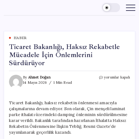
Skip
to
content
HABER
Ticaret Bakanlığı, Haksız Rekabetle
Mücadele İçin Önlemlerini
Sürdürüyor
Ticaret
By
Ahmet Doğan
yorumlar kapalı
Bakanlığı,
14 Mayıs 2026
1 Min Read
Haksız
Rekabetle
Mücadele
Ticaret Bakanlığı, haksız rekabetin önlenmesi amacıyla
İçin
çalışmalarına devam ediyor. Son olarak, Çin menşeli laminat
Önlemlerini
Sürdürüyor
parke ithalatı üzerindeki damping önleminin sürdürülmesine
için
karar verildi. Bakanlık tarafından hazırlanan İthalatta Haksız
Rekabetin Önlenmesine İlişkin Tebliğ, Resmi Gazete’de
yayımlanarak geçerlilik kazandı.