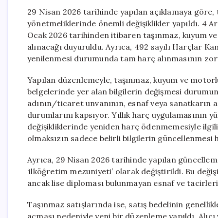
29 Nisan 2026 tarihinde yapılan açıklamaya göre, t
yönetmeliklerinde önemli değişiklikler yapıldı. 4 Ar
Ocak 2026 tarihinden itibaren taşınmaz, kuyum ve mo
alınacağı duyuruldu. Ayrıca, 492 sayılı Harçlar Ka
yenilenmesi durumunda tam harç alınmasının zorun
Yapılan düzenlemeyle, taşınmaz, kuyum ve motorlu 
belgelerinde yer alan bilgilerin değişmesi durumund
adının/ticaret unvanının, esnaf veya sanatkarın a
durumlarını kapsıyor. Yıllık harç uygulamasının yür
değişikliklerinde yeniden harç ödenmemesiyle ilgili
olmaksızın sadece belirli bilgilerin güncellenmesi 
Ayrıca, 29 Nisan 2026 tarihinde yapılan güncellemele
‘ilköğretim mezuniyeti’ olarak değiştirildi. Bu değişi
ancak lise diploması bulunmayan esnaf ve tacirlerin
Taşınmaz satışlarında ise, satış bedelinin genellik
açması nedeniyle yeni bir düzenleme yapıldı. Alıcı ve