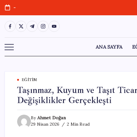
Skip
-
to
content
https://www.facebook.com/
https://twitter.com/
https://t.me/
https://www.instagram.com/
https://youtube.com/
ANA SAYFA
E
EĞITIM
Taşınmaz, Kuyum ve Taşıt Tica
Değişiklikler Gerçekleşti
By
Ahmet Doğan
29 Nisan 2026
2 Min Read