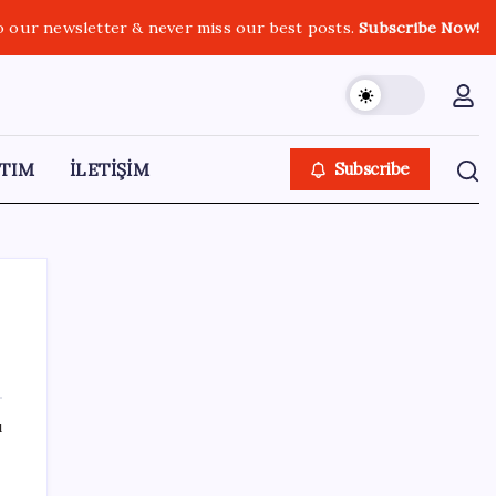
o our newsletter & never miss our best posts.
Subscribe Now!
TIM
İLETİŞİM
Subscribe
SON YAZILAR
ı
Fiyatını gören kapış kapış alıyor: Talebe
stok yetişmiyor