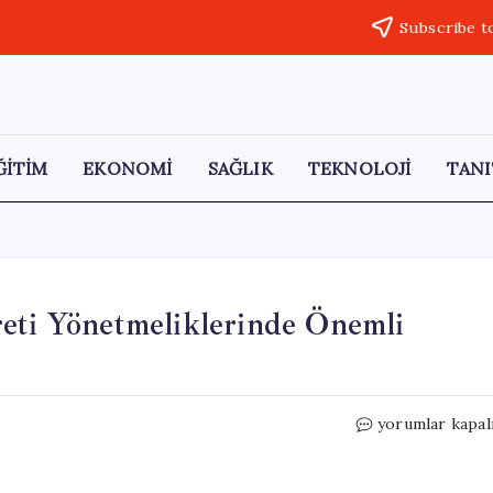
Subscribe t
ĞİTİM
EKONOMİ
SAĞLIK
TEKNOLOJİ
TANI
reti Yönetmeliklerinde Önemli
Taşınmaz,
yorumlar kapal
Kuyum
ve
Taşıt