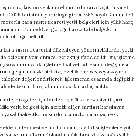
Ticareti
aşınmaz, kuyum ve ikinci el motorlu kara taşıtı ticareti
Yönetmelikleri
alık 2025 tarihinde yürürlüğe giren 7566 sayılı Kanun ile 1
Önemli
torlu kara taşıtı ticareti yetki belgeleri için yıllık harç
Değişiklikler
nunu’nun 111. maddesi gereği, harca tabi belgelerin
Gerçekleşti
lu olduğu belirtildi.
için
kara taşıtı ticaretini düzenleyen yönetmeliklerde, yetki
a belgenin yenilenmesi gerektiği ifade edildi. Bu, işletme
d/soyadının ya da işletme faaliyet adresinin değişmesi
ürlüğe girmesiyle birlikte, özellikle adres veya soyadı
 talepler değerlendirilerek, işletmenin esasında değişiklik
halinde tekrar harç alınmaması kararlaştırıldı.
rle, otogaleri işletmeleri için ‘lise mezuniyeti’ şartı
klik, yetki belgesi için gerekli diğer şartları karşılayan
 yasal faaliyetlerini sürdürebilmelerini amaçlıyor.
le elden ödenmesi ve bu durumun kayıt dışı işlemlere yol
 satıcı tarafların dolandırıcılık, hırsızlık ve sahtecilik