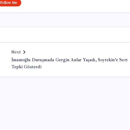
Follow Me
Next
İmamoğlu Duruşmada Gergin Anlar Yaşadı, Soytekin’e Sert
Tepki Gösterdi
Office Lisans Satın Al
Kayseri Havalimanı Transfer