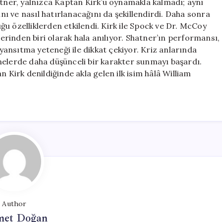
atner, yalnızca Kaptan Kirk’ü oynamakla kalmadı; aynı
ı ve nasıl hatırlanacağını da şekillendirdi. Daha sonra
u özelliklerden etkilendi. Kirk ile Spock ve Dr. McCoy
lerinden biri olarak hala anılıyor. Shatner’ın performansı,
 yansıtma yeteneği ile dikkat çekiyor. Kriz anlarında
nelerde daha düşünceli bir karakter sunmayı başardı.
n Kirk denildiğinde akla gelen ilk isim hâlâ William
Author
et Doğan