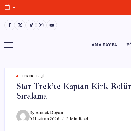
Skip
-
to
content
https://www.facebook.com/
https://twitter.com/
https://t.me/
https://www.instagram.com/
https://youtube.com/
ANA SAYFA
E
TEKNOLOJI
Star Trek’te Kaptan Kirk Rolün
Sıralama
By
Ahmet Doğan
9 Haziran 2026
2 Min Read