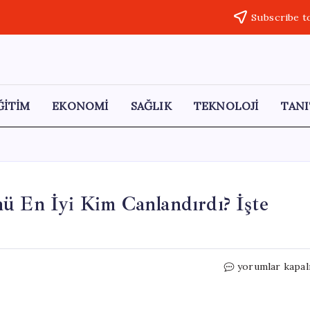
Subscribe t
ĞİTİM
EKONOMİ
SAĞLIK
TEKNOLOJİ
TANI
ü En İyi Kim Canlandırdı? İşte
Star
yorumlar kapal
Trek’te
Kaptan
Kirk