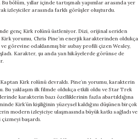
 Bu bölüm, yıllar içinde tartışmalı yapımlar arasında yer
ak izleyiciler arasında farklı görüşler oluşturdu.
de genç Kirk rolünü üstleniyor. Dizi, orijinal seriden
’in Kirk yorumu, Chris Pine’ın enerjik karakterinden oldukça
i ve görevine odaklanmış bir subay profili çizen Wesley,
aşladı. Karakter, şu anda yan hikâyelerde görünse de
r.
 Kaptan Kirk rolünü devraldı. Pine’ın yorumu, karakterin
 Bu yaklaşım ilk filmde oldukça etkili oldu ve Star Trek
erinde karakterin bazı özelliklerinin fazla abartıldığına
minde Kirk’ün kişiliğinin yüzeysel kaldığını düşünen birçok
erin modern izleyiciye ulaşmasında büyük katkı sağladı ve
i çizmeyi başardı.