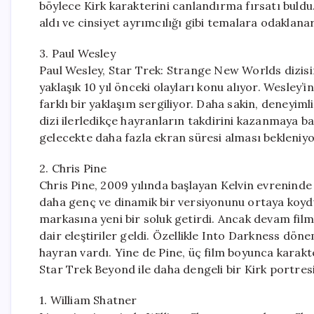
böylece Kirk karakterini canlandırma fırsatı buldu.
aldı ve cinsiyet ayrımcılığı gibi temalara odaklanar
3. Paul Wesley
Paul Wesley, Star Trek: Strange New Worlds dizisin
yaklaşık 10 yıl önceki olayları konu alıyor. Wesley
farklı bir yaklaşım sergiliyor. Daha sakin, deneyiml
dizi ilerledikçe hayranların takdirini kazanmaya b
gelecekte daha fazla ekran süresi alması bekleniyo
2. Chris Pine
Chris Pine, 2009 yılında başlayan Kelvin evreninde
daha genç ve dinamik bir versiyonunu ortaya koydu.
markasına yeni bir soluk getirdi. Ancak devam filml
dair eleştiriler geldi. Özellikle Into Darkness döne
hayran vardı. Yine de Pine, üç film boyunca karakt
Star Trek Beyond ile daha dengeli bir Kirk portres
1. William Shatner