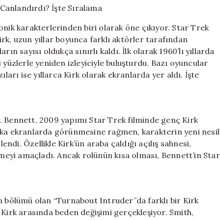
Rolünü
En
onik karakterlerinden biri olarak öne çıkıyor. Star Trek
İyi
Kirk, uzun yıllar boyunca farklı aktörler tarafından
Kim
ın sayısı oldukça sınırlı kaldı. İlk olarak 1960’lı yıllarda
Canlandırdı?
İşte
 yüzlerle yeniden izleyiciyle buluşturdu. Bazı oyuncular
Sıralama
ları ise yıllarca Kirk olarak ekranlarda yer aldı. İşte
için
:
. Bennett, 2009 yapımı Star Trek filminde genç Kirk
ika ekranlarda görünmesine rağmen, karakterin yeni nesil
lendi. Özellikle Kirk’ün araba çaldığı açılış sahnesi,
ermeyi amaçladı. Ancak rolünün kısa olması, Bennett’in Star
n bölümü olan “Turnabout Intruder”da farklı bir Kirk
 Kirk arasında beden değişimi gerçekleşiyor. Smith,