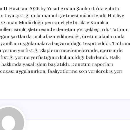
 11 Haziran 2026 by Yusuf Arslan Şanlıurfa’da zabıta
rtaya çıktığı unlu mamul işletmesi mühürlendi. Haliliye
ve Orman Müdürlüğü personeliyle birlikte Konuklu
leri isimli işletmesinde denetim gerçekleştirdi. Tatlının
ygun şartlarda muhafaza edilmediği, üretim alanlarında
 yanıltıcı uygulamalara başvurulduğu tespit edildi. Tatlını
ğı yerine yerfıstığı Ekiplerin incelemelerinde, içerisinde
stığı yerine yerfıstığının kullanıldığı belirlendi. Halk
e hakkında yasal işlem başlatıldı. Denetim raporları
ezası uygulanırken, faaliyetlerine son verilerek iş yeri