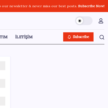
o our newsletter & never miss our best posts.
Subscribe Now!
TIM
İLETİŞİM
Subscribe
SON YAZILAR
YENİ Partili Bülbül’den ‘sandık’ çıkışı: ‘Bir
tek o kaldı elimizde, size vermeyiz’