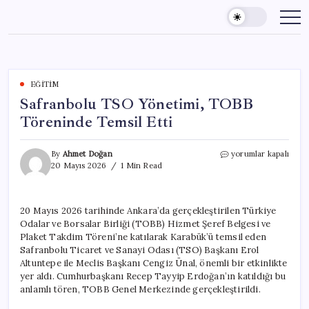
Skip
to
content
EĞITIM
Safranbolu TSO Yönetimi, TOBB
Töreninde Temsil Etti
Safranbolu
By
Ahmet Doğan
yorumlar kapalı
TSO
20 Mayıs 2026
1 Min Read
Yönetimi,
TOBB
Töreninde
20 Mayıs 2026 tarihinde Ankara’da gerçekleştirilen Türkiye
Temsil
Odalar ve Borsalar Birliği (TOBB) Hizmet Şeref Belgesi ve
Etti
için
Plaket Takdim Töreni’ne katılarak Karabük’ü temsil eden
Safranbolu Ticaret ve Sanayi Odası (TSO) Başkanı Erol
Altuntepe ile Meclis Başkanı Cengiz Ünal, önemli bir etkinlikte
yer aldı. Cumhurbaşkanı Recep Tayyip Erdoğan’ın katıldığı bu
anlamlı tören, TOBB Genel Merkezinde gerçekleştirildi.