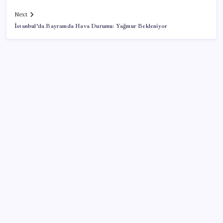
Next
İstanbul’da Bayramda Hava Durumu: Yağmur Bekleniyor
SON YAZILAR
YENİ Partili Bülbül’den ‘sandık’ çıkışı: ‘Bir tek o kaldı
elimizde, size vermeyiz’
Son Dakika… YENİ Parti’nin il başkanına gözaltı!
Şehit aileleri ve gazi aylıklarına zam düzenlemesi
Telefonların pil sorununa yeni çözüm