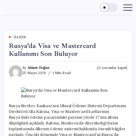
Skip
to
content
HABER
Rusya’da Visa ve Mastercard
Kullanımı Son Buluyor
Rusya’da
By
Ahmet Doğan
yorumlar kapalı
Visa
25 Mayıs 2026
1 Min Read
ve
Mastercard
Kullanımı
Son
Buluyor
için
Rusya Merkez Bankası’nın Ulusal Ödeme Sistemi Departmanı
Direktörü Alla Bakina, Visa ve Mastercard kartlarının
Rusya’daki ödeme pazarındaki payının yüzde 17’nin altına
düştüğünü açıkladı. Bakina, Moskova’da düzenlediği basın
toplantısında ülkenin ödeme sistemi hakkında önemli bilgiler
paylaştı. Önceki dönemde Visa ve Mastercard’ın Rusya’da