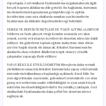
röportajda, özel okulların fiyatlandırma uygulamalarıyla ilgili
birçok başvuru aldıklarını dile getirdi. Bu bağlamda, kurumun
incelemelerinin kapsamının genişletileceği ve eğitim
ücretlerinin yanı sıra okullarda sunulan yan hizmetlerin
fiyatlarının da dikkatle değerlendirileceği belirtildi.
YEMEK VE SERVİS ÜCRETLERİ DE TAKİP ALTINA ALINIYOR
Velilerin en fazla şikayet ettiği konular arasında yer alan
yemek, servis ve kırtasiye ücretleri de denetim sürecine dahil
ediliyor. Bu giderlerin toplam eğitim maliyetine olan etkisi
ayrı bir başlık olarak ele alınacak. Rekabet Kurumu’nun bu
alanlarda olası rekabet ihlallerini tespit etmeye yönelik
çalışmalar yapacağı ifade ediliyor.
YAPAY ZEKÂ İLE ETKİLİ DENETİM Süreçlerin daha verimli
yürütülmesi amacıyla Rekabet Kurumu’nda yapay zekâ tabanlı
sistemlerin kullanılmaya başlandığı açıklandı. Birol Küle, bu
yeni algoritmalar sayesinde, geleneksel yöntemlerle zor olan
geniş veri setlerinin analiz edilebildiğini ve aynı anda birçok
sektörün incelenebildiğini belirtti. Bu yenilikçi yaklaşım, özel
okullardaki fiyatlamalarda daha şeffaf bir denetim süreci
sağlayacak.