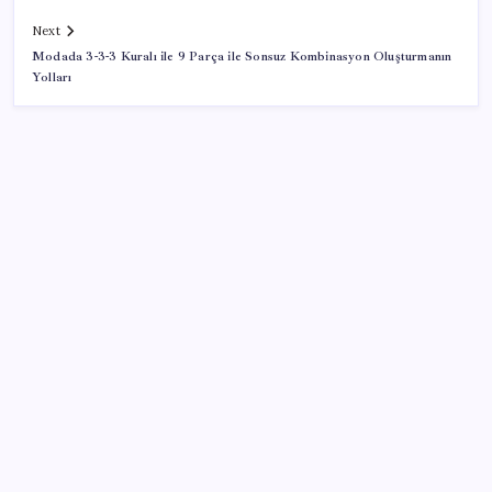
Next
Modada 3-3-3 Kuralı ile 9 Parça ile Sonsuz Kombinasyon Oluşturmanın
Yolları
SON YAZILAR
GTA 6’nın Yeni Fragmanı Netflix’te Yayınlanacak
YENİ Partili Bülbül’den ‘sandık’ çıkışı: ‘Bir tek o kaldı
elimizde, size vermeyiz’
Son Dakika… YENİ Parti’nin il başkanına gözaltı!