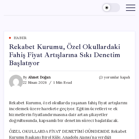
Skip
to
content
HABER
Rekabet Kurumu, Özel Okullardaki
Fahiş Fiyat Artışlarına Sıkı Denetim
Başlatıyor
Rekabet
By
Ahmet Doğan
yorumlar kapalı
Kurumu,
22 Nisan 2026
1 Min Read
Özel
Okullardaki
Fahiş
Rekabet Kurumu, özel okullarda yaşanan fahiş fiyat artışlarını
Fiyat
incelemek üzere harekete geçiyor. Eğitim ücretleri ve ek
Artışlarına
Sıkı
hizmetlerin fiyatlandırmasına dair artan şikayetler
Denetim
doğrultusunda, kapsamlı bir denetim süreci başlatılacak.
Başlatıyor
için
ÖZEL OKULLARDA FİYAT DENETİMİ GÜNDEMDE Rekabet
Kurumu Başkanı Birol Küle, Anadolu Ajansı’na verdiği