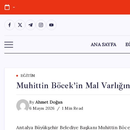
Skip
-
to
content
https://www.facebook.com/
https://twitter.com/
https://t.me/
https://www.instagram.com/
https://youtube.com/
ANA SAYFA
E
EĞITIM
Muhittin Böcek’in Mal Varlığın
By
Ahmet Doğan
6 Mayıs 2026
1 Min Read
Antalya Büyükşehir Belediye Başkanı Muhittin Böc