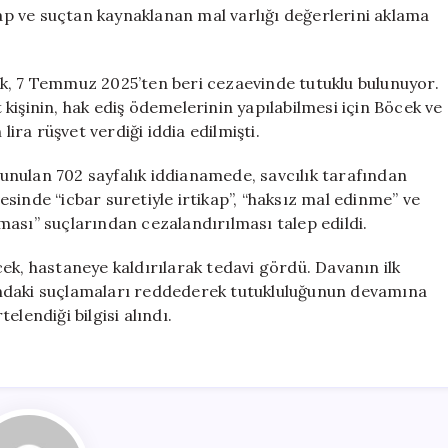
Konuldu:
kap ve suçtan kaynaklanan mal varlığı değerlerini aklama
Rüşvet
İddiaları
için
k, 7 Temmuz 2025’ten beri cezaevinde tutuklu bulunuyor.
kişinin, hak ediş ödemelerinin yapılabilmesi için Böcek ve
ra rüşvet verdiği iddia edilmişti.
nulan 702 sayfalık iddianamede, savcılık tarafından
sinde “icbar suretiyle irtikap”, “haksız mal edinme” ve
ası” suçlarından cezalandırılması talep edildi.
ek, hastaneye kaldırılarak tedavi gördü. Davanın ilk
ındaki suçlamaları reddederek tutukluluğunun devamına
lendiği bilgisi alındı.