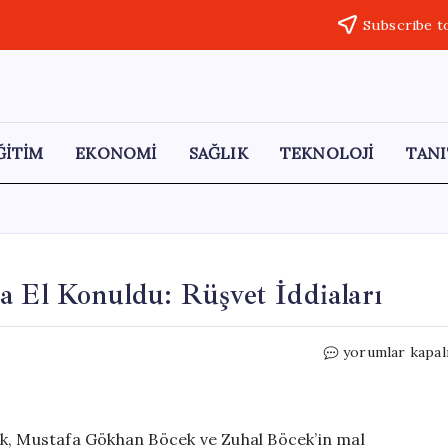
Subscribe t
ĞİTİM
EKONOMİ
SAĞLIK
TEKNOLOJİ
TANI
a El Konuldu: Rüşvet İddiaları
Muhittin
yorumlar kapal
Böcek’in
Mal
Varlığına
El
ek, Mustafa Gökhan Böcek ve Zuhal Böcek’in mal