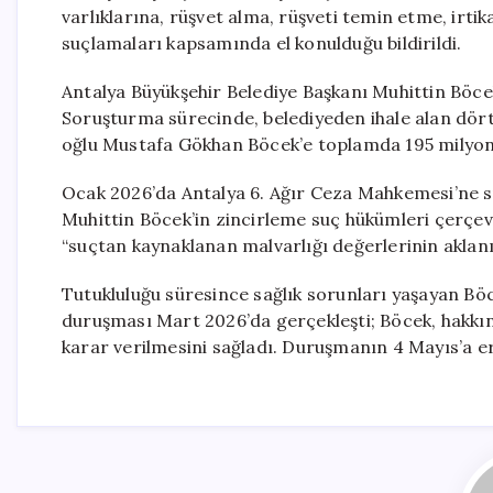
varlıklarına, rüşvet alma, rüşveti temin etme, irti
suçlamaları kapsamında el konulduğu bildirildi.
Antalya Büyükşehir Belediye Başkanı Muhittin Böce
Soruşturma sürecinde, belediyeden ihale alan dört 
oğlu Mustafa Gökhan Böcek’e toplamda 195 milyon li
Ocak 2026’da Antalya 6. Ağır Ceza Mahkemesi’ne su
Muhittin Böcek’in zincirleme suç hükümleri çerçeve
“suçtan kaynaklanan malvarlığı değerlerinin aklanm
Tutukluluğu süresince sağlık sorunları yaşayan Böc
duruşması Mart 2026’da gerçekleşti; Böcek, hakk
karar verilmesini sağladı. Duruşmanın 4 Mayıs’a erte