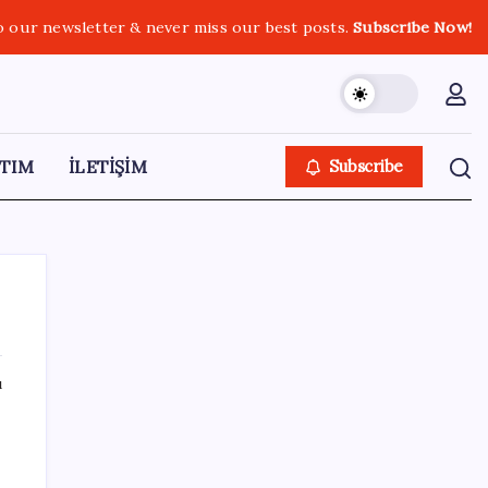
o our newsletter & never miss our best posts.
Subscribe Now!
TIM
İLETİŞİM
Subscribe
ı
SON YAZILAR
Çin’in altın alımında üç yılın rekoru