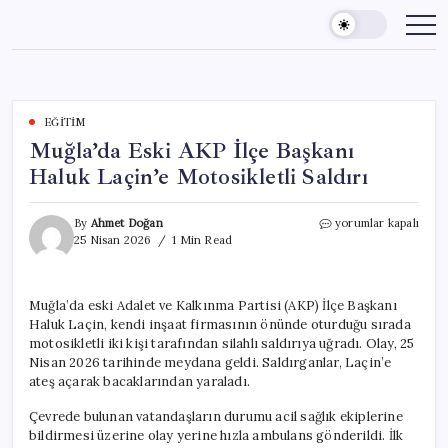
Skip
to
content
EĞITIM
Muğla’da Eski AKP İlçe Başkanı
Haluk Laçin’e Motosikletli Saldırı
Muğla’da
By
Ahmet Doğan
yorumlar kapalı
Eski
25 Nisan 2026
1 Min Read
AKP
İlçe
Başkanı
Muğla’da eski Adalet ve Kalkınma Partisi (AKP) İlçe Başkanı
Haluk
Haluk Laçin, kendi inşaat firmasının önünde oturduğu sırada
Laçin’e
Motosikletli
motosikletli iki kişi tarafından silahlı saldırıya uğradı. Olay, 25
Saldırı
Nisan 2026 tarihinde meydana geldi. Saldırganlar, Laçin’e
için
ateş açarak bacaklarından yaraladı.
Çevrede bulunan vatandaşların durumu acil sağlık ekiplerine
bildirmesi üzerine olay yerine hızla ambulans gönderildi. İlk