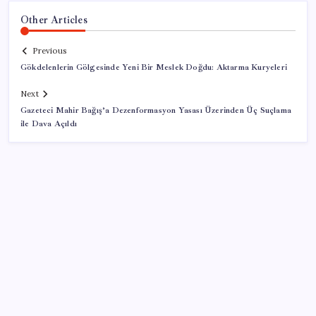
Other Articles
Previous
Gökdelenlerin Gölgesinde Yeni Bir Meslek Doğdu: Aktarma Kuryeleri
Next
Gazeteci Mahir Bağış’a Dezenformasyon Yasası Üzerinden Üç Suçlama
ile Dava Açıldı
SON YAZILAR
YENİ Partili Bülbül’den ‘sandık’ çıkışı: ‘Bir tek o kaldı