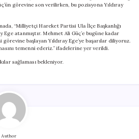
Alındı,
’ün görevine son verilirken, bu pozisyona Yıldıray
Yeni
Atama
Yapıldı
da, “Milliyetçi Hareket Partisi Ula İlçe Başkanlığı
için
ay Ege atanmıştır. Mehmet Ali Güç’e bugüne kadar
i görevine başlayan Yıldıray Ege’ye başarılar diliyoruz.
asını temenni ederiz.” ifadelerine yer verildi.
tkılar sağlaması bekleniyor.
Author