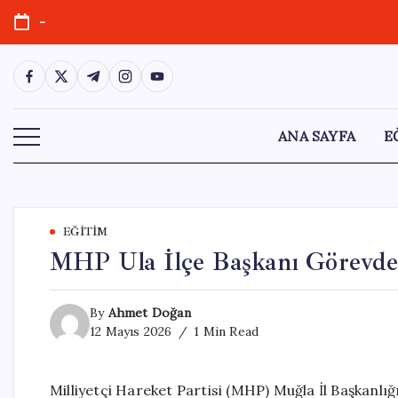
Skip
-
to
content
https://www.facebook.com/
https://twitter.com/
https://t.me/
https://www.instagram.com/
https://youtube.com/
ANA SAYFA
E
EĞITIM
MHP Ula İlçe Başkanı Görevden
By
Ahmet Doğan
12 Mayıs 2026
1 Min Read
Milliyetçi Hareket Partisi (MHP) Muğla İl Başkanlı