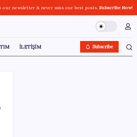
o our newsletter & never miss our best posts.
Subscribe Now!
TIM
İLETİŞİM
Subscribe
ı
SON YAZILAR
YENİ Partili Bülbül’den ‘sandık’ çıkışı: ‘Bir
tek o kaldı elimizde, size vermeyiz’