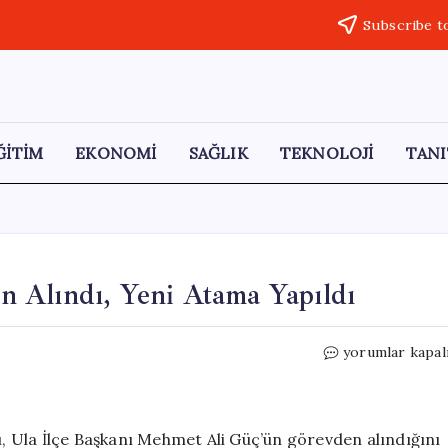
Subscribe t
ĞİTİM
EKONOMİ
SAĞLIK
TEKNOLOJİ
TANI
 Alındı, Yeni Atama Yapıldı
MHP
yorumlar kapal
Ula
İlçe
Başkanı
Görevden
ğı, Ula İlçe Başkanı Mehmet Ali Güç’ün görevden alındığını