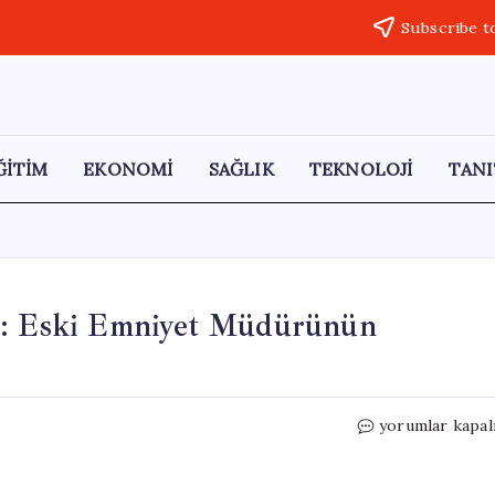
Subscribe t
ĞİTİM
EKONOMİ
SAĞLIK
TEKNOLOJİ
TANI
ri: Eski Emniyet Müdürünün
Metin
yorumlar kapal
Alper’in
“Andımız”
Eseri: