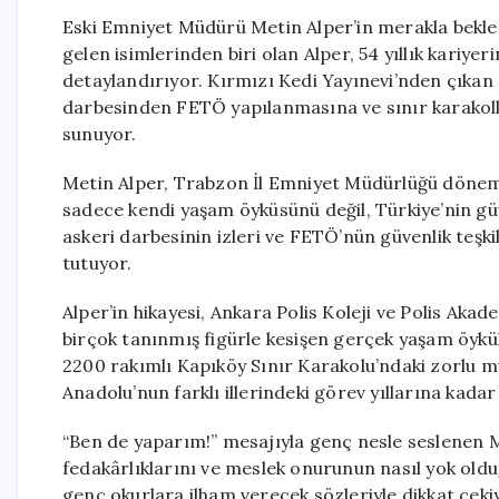
Eski Emniyet Müdürü Metin Alper’in merakla bekle
gelen isimlerinden biri olan Alper, 54 yıllık kariye
detaylandırıyor. Kırmızı Kedi Yayınevi’nden çıkan 2
darbesinden FETÖ yapılanmasına ve sınır karakolla
sunuyor.
Metin Alper, Trabzon İl Emniyet Müdürlüğü dönemin
sadece kendi yaşam öyküsünü değil, Türkiye’nin güv
askeri darbesinin izleri ve FETÖ’nün güvenlik teşkil
tutuyor.
Alper’in hikayesi, Ankara Polis Koleji ve Polis Akade
birçok tanınmış figürle kesişen gerçek yaşam öykül
2200 rakımlı Kapıköy Sınır Karakolu’ndaki zorlu m
Anadolu’nun farklı illerindeki görev yıllarına kadar
“Ben de yaparım!” mesajıyla genç nesle seslenen M
fedakârlıklarını ve meslek onurunun nasıl yok olduğ
genç okurlara ilham verecek sözleriyle dikkat çeki