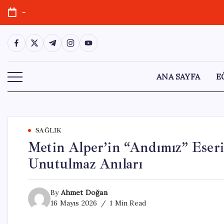
Skip
-
to
content
https://www.facebook.com/
https://twitter.com/
https://t.me/
https://www.instagram.com/
https://youtube.com/
ANA SAYFA
E
SAĞLIK
Metin Alper’in “Andımız” Ese
Unutulmaz Anıları
By
Ahmet Doğan
16 Mayıs 2026
1 Min Read