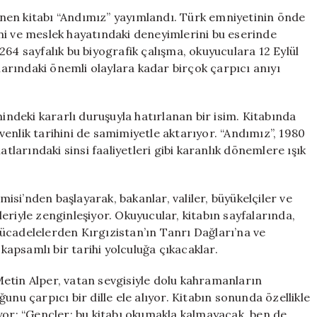
Eski
nen kitabı “Andımız” yayımlandı. Türk emniyetinin önde
Emniyet
rini ve meslek hayatındaki deneyimlerini bu eserinde
Müdürünün
64 sayfalık bu biyografik çalışma, okuyuculara 12 Eylül
Unutulmaz
rındaki önemli olaylara kadar birçok çarpıcı anıyı
Anıları
için
deki kararlı duruşuyla hatırlanan bir isim. Kitabında
enlik tarihini de samimiyetle aktarıyor. “Andımız”, 1980
atlarındaki sinsi faaliyetleri gibi karanlık dönemlere ışık
misi’nden başlayarak, bakanlar, valiler, büyükelçiler ve
eriyle zenginleşiyor. Okuyucular, kitabın sayfalarında,
ücadelelerden Kırgızistan’ın Tanrı Dağları’na ve
 kapsamlı bir tarihi yolculuğa çıkacaklar.
etin Alper, vatan sevgisiyle dolu kahramanların
unu çarpıcı bir dille ele alıyor. Kitabın sonunda özellikle
yor: “Gençler; bu kitabı okumakla kalmayacak, ben de