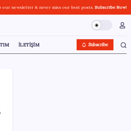
o our newsletter & never miss our best posts.
Subscribe Now!
TIM
İLETİŞİM
Subscribe
SON YAZILAR
ı
GTA 6’nın Yeni Fragmanı Netflix’te
Yayınlanacak