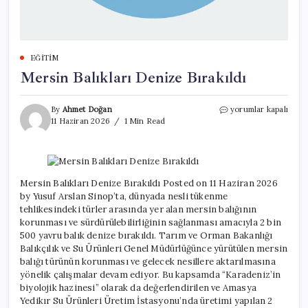
EĞITIM
Mersin Balıkları Denize Bırakıldı
Mersin
By
Ahmet Doğan
yorumlar kapalı
Balıkları
11 Haziran 2026
1 Min Read
Denize
Bırakıldı
için
Mersin Balıkları Denize Bırakıldı Posted on 11 Haziran 2026
by Yusuf Arslan Sinop’ta, dünyada nesli tükenme
tehlikesindeki türler arasında yer alan mersin balığının
korunması ve sürdürülebilirliğinin sağlanması amacıyla 2 bin
500 yavru balık denize bırakıldı. Tarım ve Orman Bakanlığı
Balıkçılık ve Su Ürünleri Genel Müdürlüğünce yürütülen mersin
balığı türünün korunması ve gelecek nesillere aktarılmasına
yönelik çalışmalar devam ediyor. Bu kapsamda “Karadeniz’in
biyolojik hazinesi” olarak da değerlendirilen ve Amasya
Yedikır Su Ürünleri Üretim İstasyonu’nda üretimi yapılan 2