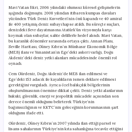
Mavi Vatan fikri, 2006 yılındaki olumsuz küresel gelişmelerin
ışığında doğmuştu. 2008 yılından itibaren kumpas davaları
yüzünden Türk Deniz Kuvvetleri’nin önü kapandı ve 40 amiral
ile 400 yetişmiş deniz subayı hapse atıldı. Bu süreçte suçları,
denizdeki Sevr dayatmasına Atatürk’ün vizyonuyla karşı
koymak olan subaylar, sahte delillerle hedef alındı. Mavi Vatan,
bu karanlık dönemler sırasında ortaya çıktı. Annan Planı,
Seville Haritası, Güney Kıbrıs’ın Münhasır Ekonomik Bölge
(MEB) ilanı ve Yunanistan’ın Ege’deki askeri varlığı, Doğu
Akdeniz’deki deniz yetki alanları mücadelesinde önemli rol
oynadı.
Cem Gürdeniz, Doğu Akdeniz’de MEB ilan edilmesi ve
Ege’deki 153 adacık ile kayalıkların ismen deklare edilmesi
gerektiğini vurguladı. Ayrıca özel balıkçılık bölgelerinin
oluşturulmasının önemine dikkat çekti. Deniz yetki alanlarının
hukuki, güvenlik, enerji ve jeopolitik mücadele açısından son
derece önemli olduğunu belirterek Türkiye’nin
bağımsızlığının ve KKTC’nin geleceğinin korunmasının şart
olduğunu ifade etti.
Gürdeniz, Güney Kıbrıs’ın 2007 yılında ilan ettiği parsel ve
lisans sahalarının Türkiye’nin kıta sahanlığına tecavüz ettiğini