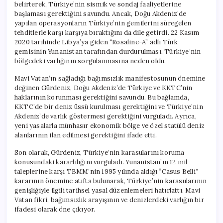
belirterek, Türkiye’nin sismik ve sondaj faaliyetlerine
başlaması gerektiğini savundu. Ancak, Doğu Akdeniz’de
yapılan operasyonların Türkiye’nin gemilerini süregelen
tehditlerle karşı karşıya bıraktığını da dile getirdi. 22 Kasım
2020 tarihinde Libya’ya giden “Rosaline-A” adlı Türk
gemisinin Yunanistan tarafından durdurulması, Türkiye’nin
bölgedeki varlığının sorgulanmasına neden oldu.
Mavi Vatan’ın sağladığı bağımsızlık manifestosunun önemine
değinen Gürdeniz, Doğu Akdeniz’de Türkiye ve KKTC’nin
haklarının korunması gerektiğini savundu. Bu bağlamda,
KKTC’de bir deniz üssü kurulması gerektiğini ve Türkiye’nin
Akdeniz’de varlık göstermesi gerektiğini vurguladı. Ayrıca,
yeni yasalarla münhasır ekonomik bölge ve özel statülü deniz
alanlarının ilan edilmesi gerektiğini ifade etti.
Son olarak, Gürdeniz, Türkiye’nin karasularını koruma
konusundaki kararlılığını vurguladı. Yunanistan’ın 12 mil
taleplerine karşı TBMM’nin 1995 yılında aldığı “Casus Belli”
kararının önemine atıfta bulunarak, Türkiye’nin karasularının
genişliğiyle ilgili tarihsel yasal düzenlemeleri hatırlattı. Mavi
Vatan fikri, bağımsızlık arayışının ve denizlerdeki varlığın bir
ifadesi olarak öne çıkıyor.