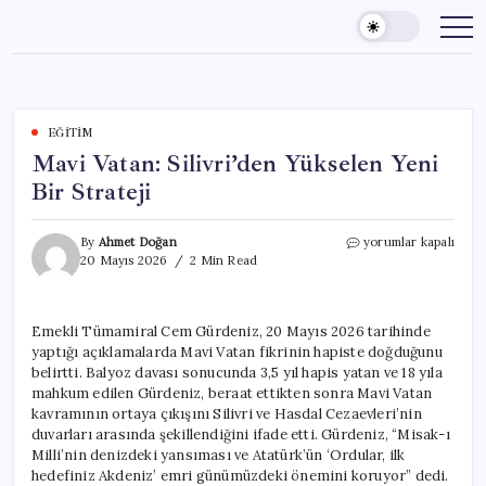
Skip
to
content
EĞITIM
Mavi Vatan: Silivri’den Yükselen Yeni
Bir Strateji
Mavi
By
Ahmet Doğan
yorumlar kapalı
Vatan:
20 Mayıs 2026
2 Min Read
Silivri’den
Yükselen
Yeni
Emekli Tümamiral Cem Gürdeniz, 20 Mayıs 2026 tarihinde
Bir
yaptığı açıklamalarda Mavi Vatan fikrinin hapiste doğduğunu
Strateji
için
belirtti. Balyoz davası sonucunda 3,5 yıl hapis yatan ve 18 yıla
mahkum edilen Gürdeniz, beraat ettikten sonra Mavi Vatan
kavramının ortaya çıkışını Silivri ve Hasdal Cezaevleri’nin
duvarları arasında şekillendiğini ifade etti. Gürdeniz, “Misak-ı
Milli’nin denizdeki yansıması ve Atatürk’ün ‘Ordular, ilk
hedefiniz Akdeniz’ emri günümüzdeki önemini koruyor” dedi.