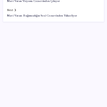
Mavi Vatan Vizyonu Cezaevinden Çıkıyor
Next
Mavi Vatan: Bağımsızlığın Sesi Cezaevinden Yükseliyor
SON YAZILAR
Cezaevlerinde iğne atsan yere düşmez
Sürekli maddi sorun yaşayan insanların beyni daha
çabuk yaşlanabiliyor: ‘Beyin de yoruluyor’
Resmi Gazete’de bugün (08.08.2026)
Ekran Kartı Fiyatlarına Zam Yolda: Yüzde 40’a Varan