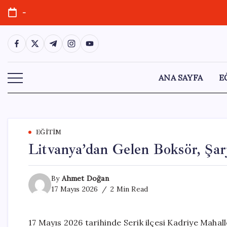
Skip
-
to
content
https://www.facebook.com/
https://twitter.com/
https://t.me/
https://www.instagram.com/
https://youtube.com/
ANA SAYFA
E
EĞITIM
Litvanya’dan Gelen Boksör, Şarj
By
Ahmet Doğan
17 Mayıs 2026
2 Min Read
17 Mayıs 2026 tarihinde Serik ilçesi Kadriye Mahal