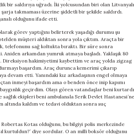
Saldırıyla
bir saldırıya uğradı. İki yolcusundan biri olan Litvanyal
Cevap
arja takmaması üzerine şiddetli bir şekilde saldırdı.
Verdi
anslı olduğunu ifade etti.
için
olarak görev yaptığını belirterek yaşadığı durumu şu
r otelden müşteri aldıktan sonra yola çıktım. Araçta bir
k, telefonunu sağ koltukta bıraktı. Bir süre sonra
i. Aniden arkamdan yumruk atmaya başladı. Yaklaşık 80
. Direksiyon hakimiyetimi kaybettim ve araç yolda zigzag
rdurmayı başardım. Araç durunca kemerimi çıkarıp
aya devam etti. Yanındaki kız arkadaşının engel olmaya
raçtan inmeyi başardım ama o benden önce inip kapımı
aygınlık geçirdim. Olayı gören vatandaşlar beni kurtardı
ve sağlık ekipleri beni ambulansla Serik Devlet Hastanesi’n
m altında kaldım ve tedavi olduktan sonra suç
r Robertas Kotas olduğunu, bu bilgiyi polis merkezinde
asıl kurtuldun?’ diye sordular. O an milli boksör olduğunu