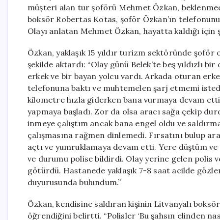
müşteri alan tur şoförü Mehmet Özkan, beklenmedik 
boksör Robertas Kotas, şoför Özkan’ın telefonunu ş
Olayı anlatan Mehmet Özkan, hayatta kaldığı için ş
Özkan, yaklaşık 15 yıldır turizm sektöründe şoför 
şekilde aktardı: “Olay günü Belek’te beş yıldızlı bi
erkek ve bir bayan yolcu vardı. Arkada oturan erke
telefonuna baktı ve muhtemelen şarj etmemi isted
kilometre hızla giderken bana vurmaya devam etti
yapmaya başladı. Zor da olsa aracı sağa çekip du
inmeye çalıştım ancak bana engel oldu ve saldırm
çalışmasına rağmen dinlemedi. Fırsatını bulup a
açtı ve yumruklamaya devam etti. Yere düştüm ve b
ve durumu polise bildirdi. Olay yerine gelen polis 
götürdü. Hastanede yaklaşık 7-8 saat acilde gözle
duyurusunda bulundum.”
Özkan, kendisine saldıran kişinin Litvanyalı boksö
öğrendiğini belirtti. “Polisler ‘Bu şahsın elinden n