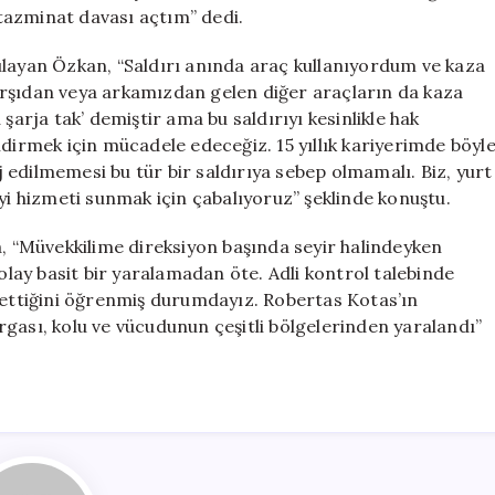
tazminat davası açtım” dedi.
ulayan Özkan, “Saldırı anında araç kullanıyordum ve kaza
arşıdan veya arkamızdan gelen diğer araçların da kaza
şarja tak’ demiştir ama bu saldırıyı kesinlikle hak
ldirmek için mücadele edeceğiz. 15 yıllık kariyerimde böyl
rj edilmemesi bu tür bir saldırıya sebep olmamalı. Biz, yurt
iyi hizmeti sunmak için çabalıyoruz” şeklinde konuştu.
 “Müvekkilime direksiyon başında seyir halindeyken
 olay basit bir yaralamadan öte. Adli kontrol talebinde
m ettiğini öğrenmiş durumdayız. Robertas Kotas’ın
gası, kolu ve vücudunun çeşitli bölgelerinden yaralandı”