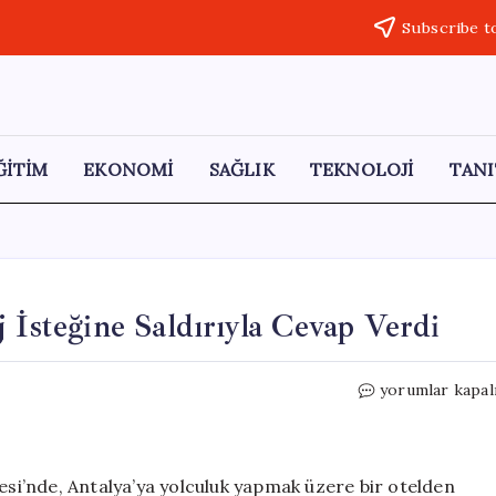
Subscribe t
ĞİTİM
EKONOMİ
SAĞLIK
TEKNOLOJİ
TANI
 İsteğine Saldırıyla Cevap Verdi
Litvanya’dan
yorumlar kapal
Gelen
Boksör,
Şarj
İsteğine
lesi’nde, Antalya’ya yolculuk yapmak üzere bir otelden