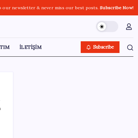
o our newsletter & never miss our best posts.
Subscribe Now!
TIM
İLETİŞİM
Subscribe
ı
SON YAZILAR
GTA 6’nın Yeni Fragmanı Netflix’te
Yayınlanacak