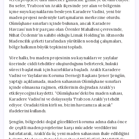
Bu sefer, Trabzon’un Araklı ilçesinde yer alan ve bölgenin
içme suyu kaynaklarını besleyen Karadere Vadisi, yeni bir
maden projesi nedeniyle tartışmaların merkezine oturdu.
Gümüşhane sınırları içinde bulunan, ancak Karadere
Havzası’nın bir parçası olan Örenler Mahallesi çevresinde,
Nihat Özdemir’in sahibi olduğu Limak Holding’in Altınordu
Madencilik şirketi tarafından yürütülen sondaj çalışmaları,
bölge halkının büyük tepkisini topladı.
Yöre halkı, bu maden projesinin su kaynakları ve yaylalar
üzerinde ciddi tehditler oluşturduğunu belirterek, hukuki
süreci başlatmak için hazırlıklara başladı. Araklı Karadere
Vadisi ve Yaylalarını Koruma Derneği Başkanı Şener Şengün,
yaptığı açıklamada, maden sahasının Gümüşhane sınırları
içinde olmasına rağmen, etkilerinin doğrudan Araklı’yı
etkileyeceğini kaydetti. “Gümüşhane’deki bu maden sahası,
Karadere Vadisi’ni ve dolayısıyla Trabzon Araklı’yı tehdit
ediyor. Oradaki tüm kirli su, bizim havzamıza akacak”
ifadelerini kullandı.
Şengün, bölgedeki doğal güzellikleri koruma adına daha önce
de çeşitli maden projelerine karşı mücadele verdiklerini
hatırlatarak, Araklı’da üç yeni maden sahasının ihale edildiğini