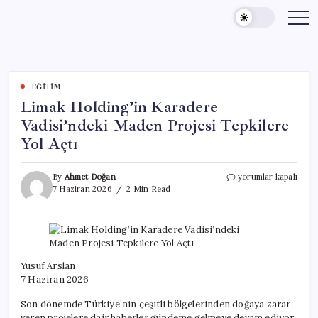
Skip
to
content
EĞITIM
Limak Holding’in Karadere
Vadisi’ndeki Maden Projesi Tepkilere
Yol Açtı
Limak
By
Ahmet Doğan
yorumlar kapalı
Holding’in
7 Haziran 2026
2 Min Read
Karadere
Vadisi’ndeki
Maden
Projesi
Tepkilere
Yol
Yusuf Arslan
Açtı
7 Haziran 2026
için
Son dönemde Türkiye’nin çeşitli bölgelerinden doğaya zarar
veren projelere dair haberler gündeme gelmeye devam ediyor.