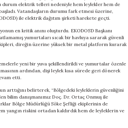
İmeceyle
bu durum elektrik telleri nedeniyle hem leylekler hem de
Taşındı
e başladı. Vatandaşların durumu fark etmesi üzerine,
için
OSD) ile elektrik dağıtım şirketi harekete geçti.
asyonun en kritik anını oluşturdu. EKODOSD Başkanı
çatlamamış yumurtaları sıcak bir havluya sararak güvenli
ekipleri, direğin üzerine yüksek bir metal platform kurarak
lerle yeni bir yuva şekillendirildi ve yumurtalar özenle
ılmasının ardından, dişi leylek kısa sürede geri dönerek
evam etti.
arttığını belirterek, “Bölgedeki leyleklerin güvenliğini
nden bilim danışmanımız Doç. Dr. Ortaç Onmuş ile
klar Bölge Müdürlüğü Söke Şefliği ekiplerinin de
em yangın riskini ortadan kaldırdık hem de leyleklerin ve