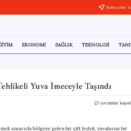
Subscribe t
ĞİTİM
EKONOMİ
SAĞLIK
TEKNOLOJİ
TANI
Tehlikeli Yuva İmeceyle Taşındı
Leyleklerin
yorumlar kapal
Hayatı
Kurtarıldı:
Tehlikeli
Yuva
emek amacıyla bölgeye gelen bir çift leylek, yuvalarını bir