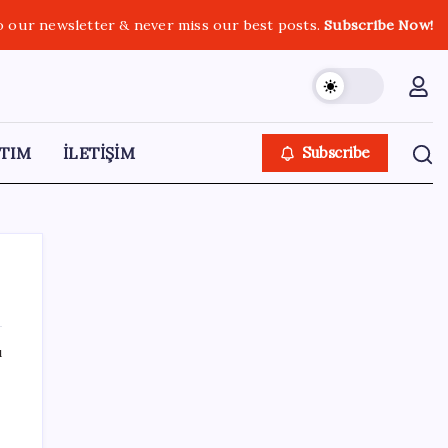
o our newsletter & never miss our best posts.
Subscribe Now!
TIM
İLETİŞİM
Subscribe
ı
SON YAZILAR
GTA 6’nın Yeni Fragmanı Netflix’te
Yayınlanacak