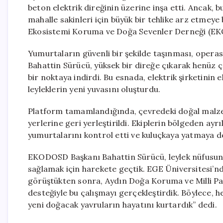
beton elektrik direğinin üzerine inşa etti. Ancak, 
mahalle sakinleri için büyük bir tehlike arz etmey
Ekosistemi Koruma ve Doğa Sevenler Derneği (EKOD
Yumurtaların güvenli bir şekilde taşınması, oper
Bahattin Sürücü, yüksek bir direğe çıkarak henüz 
bir noktaya indirdi. Bu esnada, elektrik şirketinin 
leyleklerin yeni yuvasını oluşturdu.
Platform tamamlandığında, çevredeki doğal malzeme
yerlerine geri yerleştirildi. Ekiplerin bölgeden ayr
yumurtalarını kontrol etti ve kuluçkaya yatmaya d
EKODOSD Başkanı Bahattin Sürücü, leylek nüfusunun 
sağlamak için harekete geçtik. EGE Üniversitesi’
görüştükten sonra, Aydın Doğa Koruma ve Milli Par
desteğiyle bu çalışmayı gerçekleştirdik. Böylece, h
yeni doğacak yavruların hayatını kurtardık” dedi.