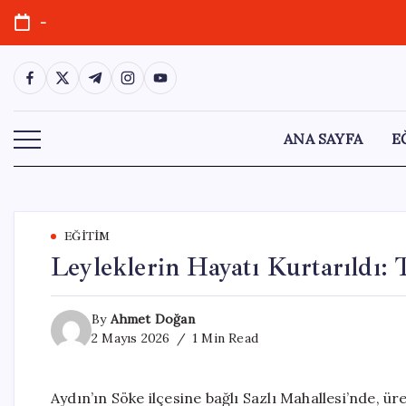
Skip
-
to
content
https://www.facebook.com/
https://twitter.com/
https://t.me/
https://www.instagram.com/
https://youtube.com/
ANA SAYFA
E
EĞITIM
Leyleklerin Hayatı Kurtarıldı: 
By
Ahmet Doğan
2 Mayıs 2026
1 Min Read
Aydın’ın Söke ilçesine bağlı Sazlı Mahallesi’nde, ür