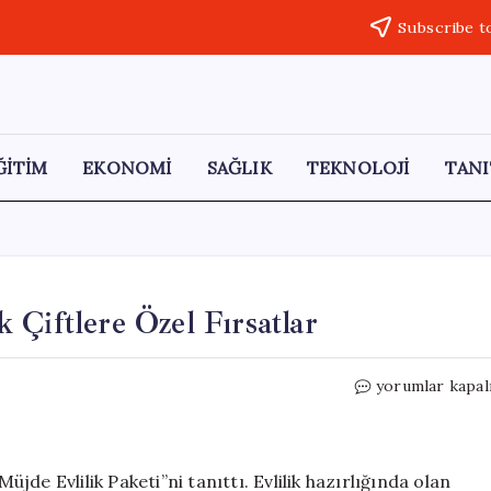
Subscribe t
ĞİTİM
EKONOMİ
SAĞLIK
TEKNOLOJİ
TANI
Çiftlere Özel Fırsatlar
Kuveyt
yorumlar kapal
Türk’ten
Yeni
Evlenecek
Çiftlere
üjde Evlilik Paketi”ni tanıttı. Evlilik hazırlığında olan