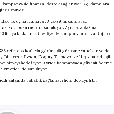
Özel
bu kampanya ile finansal destek sağlanıyor. Açıklamalara
Fırsatlar
jlar sunuyor.
için
ındaki ilk üç harcamaya 10 taksit imkanı, araç
a ise 5 puan indirim sunuluyor. Ayrıca, anlaşmalı
 250 liraya kadar nakit hediye de kampanyanın avantajları
26 referans koduyla görüntülü görüşme yapabilir ya da
sey, Divarese, Dyson, Koçtaş, Trendyol ve Hepsiburada gibi
ımcı olmayı hedefliyor. Ayrıca kampanyada güvenli ödeme
k hizmetleri de sunuluyor.
maddi anlamda rahatlık sağlamayı hem de keyifli bir