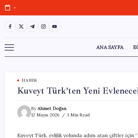
Skip
-
to
content
https://www.facebook.com/
https://twitter.com/
https://t.me/
https://www.instagram.com/
https://youtube.com/
ANA SAYFA
E
HABER
Kuveyt Türk’ten Yeni Evlenecek 
By
Ahmet Doğan
12 Mayıs 2026
1 Min Read
Kuveyt Türk, evlilik yolunda adım atan çiftler için “M