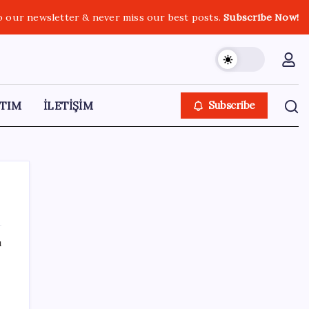
o our newsletter & never miss our best posts.
Subscribe Now!
TIM
İLETİŞİM
Subscribe
ı
SON YAZILAR
Cezaevlerinde iğne atsan yere düşmez