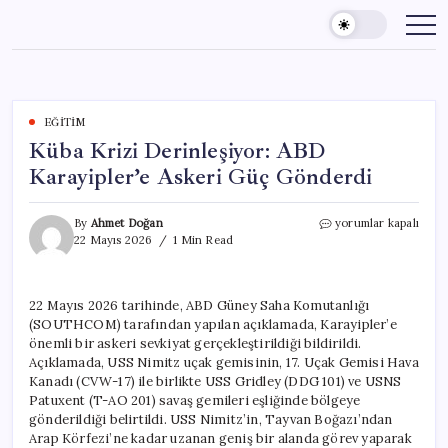
Skip
to
content
EĞITIM
Küba Krizi Derinleşiyor: ABD
Karayipler’e Askeri Güç Gönderdi
Küba
By
Ahmet Doğan
yorumlar kapalı
Krizi
22 Mayıs 2026
1 Min Read
Derinleşiyor:
ABD
Karayipler’e
22 Mayıs 2026 tarihinde, ABD Güney Saha Komutanlığı
Askeri
(SOUTHCOM) tarafından yapılan açıklamada, Karayipler’e
Güç
Gönderdi
önemli bir askeri sevkiyat gerçekleştirildiği bildirildi.
için
Açıklamada, USS Nimitz uçak gemisinin, 17. Uçak Gemisi Hava
Kanadı (CVW-17) ile birlikte USS Gridley (DDG 101) ve USNS
Patuxent (T-AO 201) savaş gemileri eşliğinde bölgeye
gönderildiği belirtildi. USS Nimitz’in, Tayvan Boğazı’ndan
Arap Körfezi’ne kadar uzanan geniş bir alanda görev yaparak