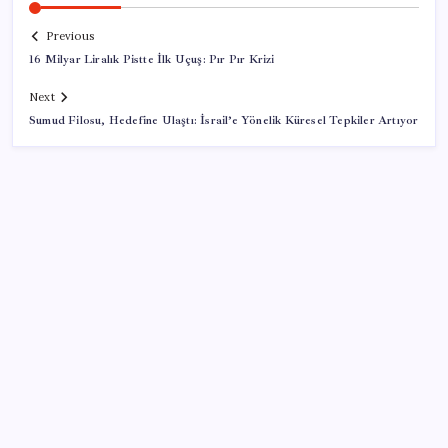
Previous
16 Milyar Liralık Pistte İlk Uçuş: Pır Pır Krizi
Next
Sumud Filosu, Hedefine Ulaştı: İsrail’e Yönelik Küresel Tepkiler Artıyor
SON YAZILAR
Bellek Pazarında Yeni Dönem: HP ve Asus Çinli
Tedarikçilere Geçiyor
ABD’de kısa vadeli enflasyon beklentisi geriledi