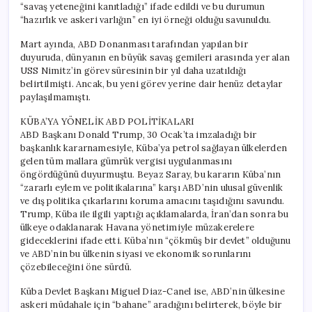
“savaş yeteneğini kanıtladığı” ifade edildi ve bu durumun
“hazırlık ve askeri varlığın” en iyi örneği olduğu savunuldu.
Mart ayında, ABD Donanması tarafından yapılan bir
duyuruda, dünyanın en büyük savaş gemileri arasında yer alan
USS Nimitz’in görev süresinin bir yıl daha uzatıldığı
belirtilmişti. Ancak, bu yeni görev yerine dair henüz detaylar
paylaşılmamıştı.
KÜBA’YA YÖNELİK ABD POLİTİKALARI
ABD Başkanı Donald Trump, 30 Ocak’ta imzaladığı bir
başkanlık kararnamesiyle, Küba’ya petrol sağlayan ülkelerden
gelen tüm mallara gümrük vergisi uygulanmasını
öngördüğünü duyurmuştu. Beyaz Saray, bu kararın Küba’nın
“zararlı eylem ve politikalarına” karşı ABD’nin ulusal güvenlik
ve dış politika çıkarlarını koruma amacını taşıdığını savundu.
Trump, Küba ile ilgili yaptığı açıklamalarda, İran’dan sonra bu
ülkeye odaklanarak Havana yönetimiyle müzakerelere
gideceklerini ifade etti. Küba’nın “çökmüş bir devlet” olduğunu
ve ABD’nin bu ülkenin siyasi ve ekonomik sorunlarını
çözebileceğini öne sürdü.
Küba Devlet Başkanı Miguel Diaz-Canel ise, ABD’nin ülkesine
askeri müdahale için “bahane” aradığını belirterek, böyle bir