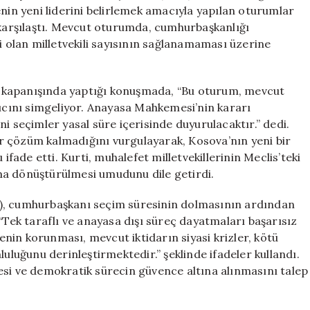
Seçim
enin yeni liderini belirlemek amacıyla yapılan oturumlar
İlan
 karşılaştı. Mevcut oturumda, cumhurbaşkanlığı
Edildi
i olan milletvekili sayısının sağlanamaması üzerine
için
 kapanışında yaptığı konuşmada, “Bu oturum, mevcut
cını simgeliyor. Anayasa Mahkemesi’nin kararı
i seçimler yasal süre içerisinde duyurulacaktır.” dedi.
r çözüm kalmadığını vurgulayarak, Kosova’nın yeni bir
ade etti. Kurti, muhalefet milletvekillerinin Meclis’teki
ma dönüştürülmesi umudunu dile getirdi.
K), cumhurbaşkanı seçim süresinin dolmasının ardından
“Tek taraflı ve anayasa dışı süreç dayatmaları başarısız
nin korunması, mevcut iktidarın siyasi krizler, kötü
uğunu derinleştirmektedir.” şeklinde ifadeler kullandı.
esi ve demokratik sürecin güvence altına alınmasını talep