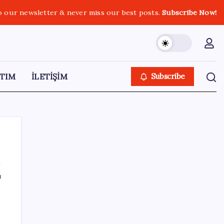
o our newsletter & never miss our best posts.
Subscribe Now!
TIM
İLETİŞİM
Subscribe
ı
SON YAZILAR
Sürekli maddi sorun yaşayan insanların
beyni daha çabuk yaşlanabiliyor: ‘Beyin de