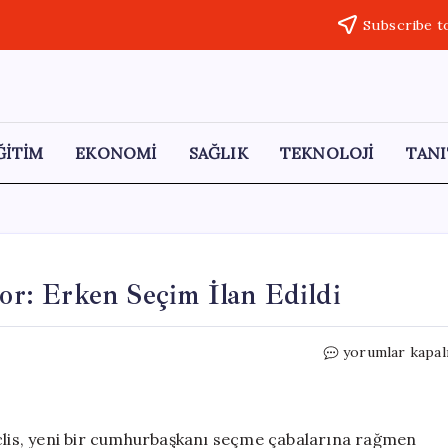
Subscribe t
ĞİTİM
EKONOMİ
SAĞLIK
TEKNOLOJİ
TANI
yor: Erken Seçim İlan Edildi
Kosova’da
yorumlar kapal
Siyasi
Kriz
Derinleşiyor:
Erken
eclis, yeni bir cumhurbaşkanı seçme çabalarına rağmen