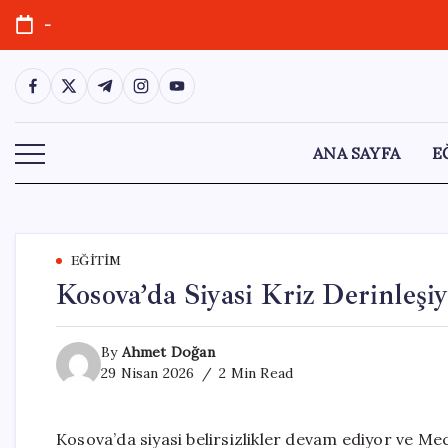
Skip
-
to
content
https://www.facebook.com/
https://twitter.com/
https://t.me/
https://www.instagram.com/
https://youtube.com/
ANA SAYFA
E
EĞITIM
Kosova’da Siyasi Kriz Derinleşi
By
Ahmet Doğan
29 Nisan 2026
2 Min Read
Kosova’da siyasi belirsizlikler devam ediyor ve M