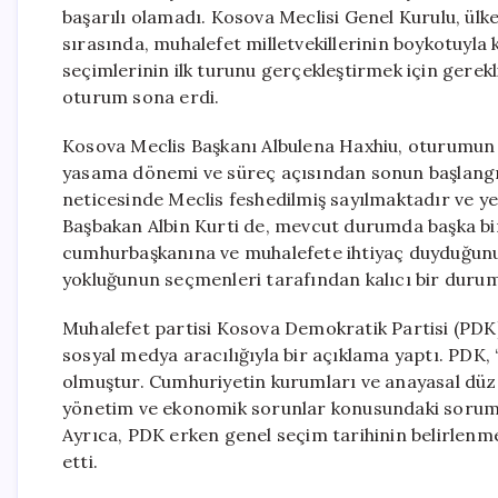
başarılı olamadı. Kosova Meclisi Genel Kurulu, ülk
sırasında, muhalefet milletvekillerinin boykotuyla
seçimlerinin ilk turunu gerçekleştirmek için gerekl
oturum sona erdi.
Kosova Meclis Başkanı Albulena Haxhiu, oturumun
yasama dönemi ve süreç açısından sonun başlangı
neticesinde Meclis feshedilmiş sayılmaktadır ve yen
Başbakan Albin Kurti de, mevcut durumda başka bi
cumhurbaşkanına ve muhalefete ihtiyaç duyduğunu if
yokluğunun seçmenleri tarafından kalıcı bir duru
Muhalefet partisi Kosova Demokratik Partisi (PD
sosyal medya aracılığıyla bir açıklama yaptı. PDK, 
olmuştur. Cumhuriyetin kurumları ve anayasal düze
yönetim ve ekonomik sorunlar konusundaki sorumlul
Ayrıca, PDK erken genel seçim tarihinin belirlenm
etti.