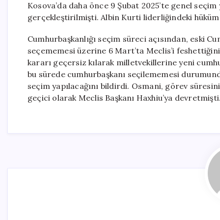
Kosova’da daha önce 9 Şubat 2025’te genel seçim y
gerçekleştirilmişti. Albin Kurti liderliğindeki hükü
Cumhurbaşkanlığı seçim süreci açısından, eski Cum
seçememesi üzerine 6 Mart’ta Meclis’i feshettiğin
kararı geçersiz kılarak milletvekillerine yeni cum
bu sürede cumhurbaşkanı seçilememesi durumunda M
seçim yapılacağını bildirdi. Osmani, görev süresi
geçici olarak Meclis Başkanı Haxhiu’ya devretmişti