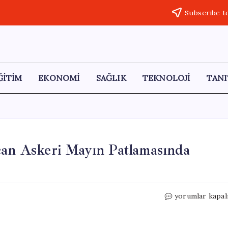
Subscribe t
ĞİTİM
EKONOMİ
SAĞLIK
TEKNOLOJİ
TANI
can Askeri Mayın Patlamasında
Kelbecer
yorumlar kapal
Sınırında
İki
Azerbaycan