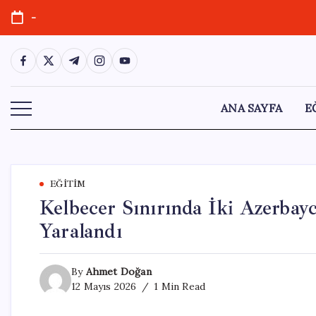
Skip
-
to
content
https://www.facebook.com/
https://twitter.com/
https://t.me/
https://www.instagram.com/
https://youtube.com/
ANA SAYFA
E
EĞITIM
Kelbecer Sınırında İki Azerbay
Yaralandı
By
Ahmet Doğan
12 Mayıs 2026
1 Min Read