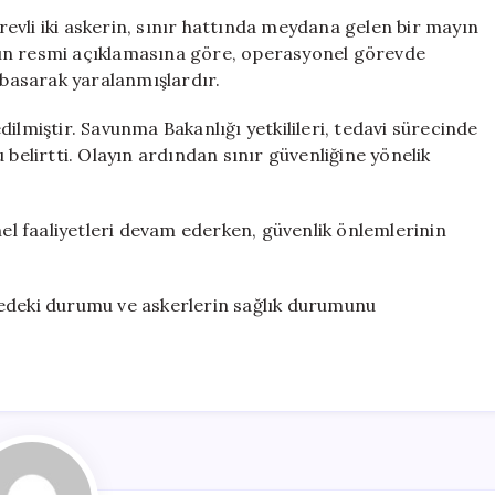
Askeri
evli iki askerin, sınır hattında meydana gelen bir mayın
Mayın
ğın resmi açıklamasına göre, operasyonel görevde
Patlamasında
 basarak yaralanmışlardır.
Yaralandı
için
ilmiştir. Savunma Bakanlığı yetkilileri, tedavi sürecinde
 belirtti. Olayın ardından sınır güvenliğine yönelik
l faaliyetleri devam ederken, güvenlik önlemlerinin
gedeki durumu ve askerlerin sağlık durumunu