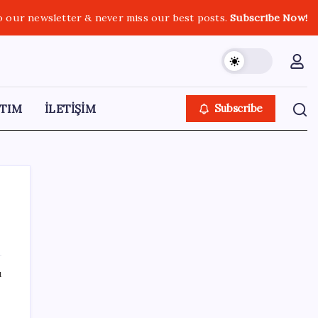
o our newsletter & never miss our best posts.
Subscribe Now!
TIM
İLETİŞİM
Subscribe
SON YAZILAR
ı
Cezaevlerinde iğne atsan yere düşmez