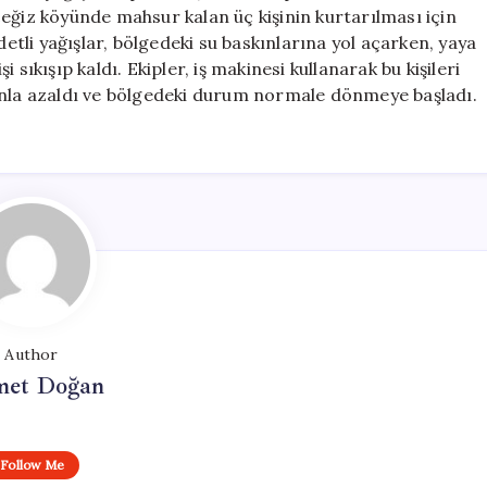
Kişi
iz köyünde mahsur kalan üç kişinin kurtarılması için
Kurtarıldı
detli yağışlar, bölgedeki su baskınlarına yol açarken, yaya
için
sıkışıp kaldı. Ekipler, iş makinesi kullanarak bu kişileri
anla azaldı ve bölgedeki durum normale dönmeye başladı.
Author
et Doğan
Follow Me