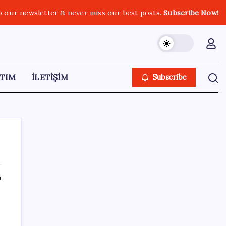
o our newsletter & never miss our best posts.
Subscribe Now!
TIM
İLETİŞİM
Subscribe
ı
SON YAZILAR
YENİ Partili Bülbül’den ‘sandık’ çıkışı: ‘Bir
tek o kaldı elimizde, size vermeyiz’