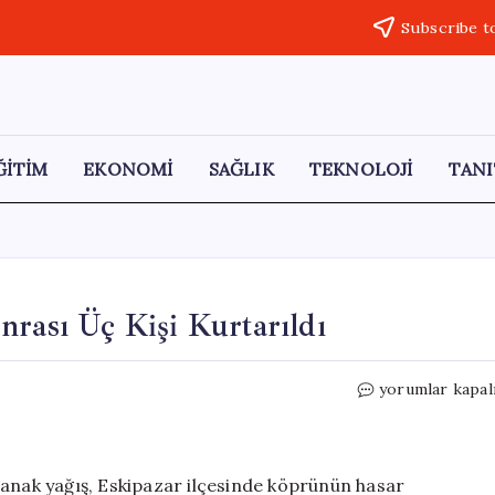
Subscribe t
ĞİTİM
EKONOMİ
SAĞLIK
TEKNOLOJİ
TANI
nrası Üç Kişi Kurtarıldı
Karabük’te
yorumlar kapal
Sağanak
Yağışlar
Sonrası
Üç
ğanak yağış, Eskipazar ilçesinde köprünün hasar