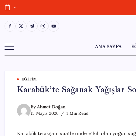
Skip
-
to
content
https://www.facebook.com/
https://twitter.com/
https://t.me/
https://www.instagram.com/
https://youtube.com/
ANA SAYFA
E
EĞITIM
Karabük’te Sağanak Yağışlar So
By
Ahmet Doğan
13 Mayıs 2026
1 Min Read
Karabük’te akşam saatlerinde etkili olan yoğun sa