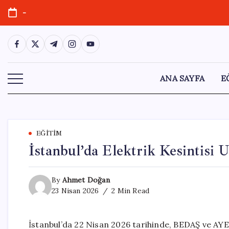
Skip
-
to
content
https://www.facebook.com/
https://twitter.com/
https://t.me/
https://www.instagram.com/
https://youtube.com/
ANA SAYFA
E
EĞITIM
İstanbul’da Elektrik Kesintisi 
By
Ahmet Doğan
23 Nisan 2026
2 Min Read
İstanbul’da 22 Nisan 2026 tarihinde, BEDAŞ ve AYE