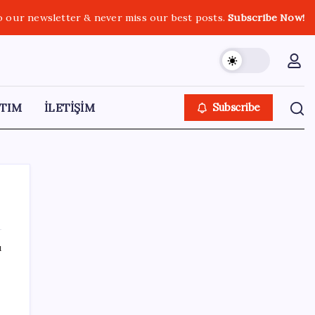
o our newsletter & never miss our best posts.
Subscribe Now!
TIM
İLETİŞİM
Subscribe
ı
SON YAZILAR
GTA 6’nın Yeni Fragmanı Netflix’te
Yayınlanacak