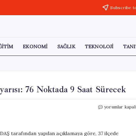
Subscribe t
ĞİTİM
EKONOMİ
SAĞLIK
TEKNOLOJİ
TANI
Uyarısı: 76 Noktada 9 Saat Sürecek
İstanbul’da
yorumlar kapal
Elektrik
Kesintisi
Uyarısı:
76
DAŞ tarafından yapılan açıklamaya göre, 37 ilçede