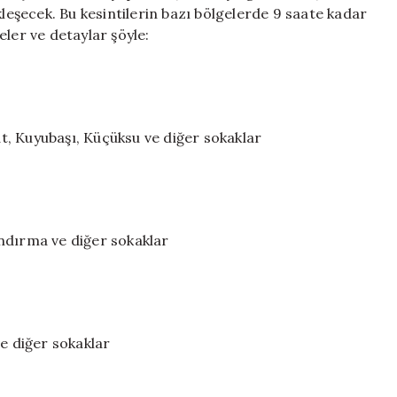
Noktada
kleşecek. Bu kesintilerin bazı bölgelerde 9 saate kadar
9
çeler ve detaylar şöyle:
Saat
Sürecek
için
, Kuyubaşı, Küçüksu ve diğer sokaklar
ndırma ve diğer sokaklar
ve diğer sokaklar