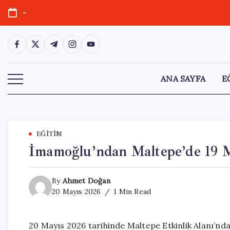
Skip
-
to
content
https://www.facebook.com/
https://twitter.com/
https://t.me/
https://www.instagram.com/
https://youtube.com/
ANA SAYFA
E
EĞITIM
İmamoğlu’ndan Maltepe’de 19 M
By
Ahmet Doğan
20 Mayıs 2026
1 Min Read
20 Mayıs 2026 tarihinde Maltepe Etkinlik Alanı’nd