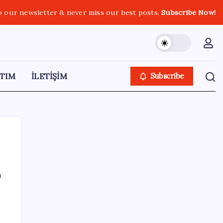
o our newsletter & never miss our best posts.
Subscribe Now!
TIM
İLETİŞİM
Subscribe
ı
SON YAZILAR
YENİ Partili Bülbül’den ‘sandık’ çıkışı: ‘Bir
tek o kaldı elimizde, size vermeyiz’