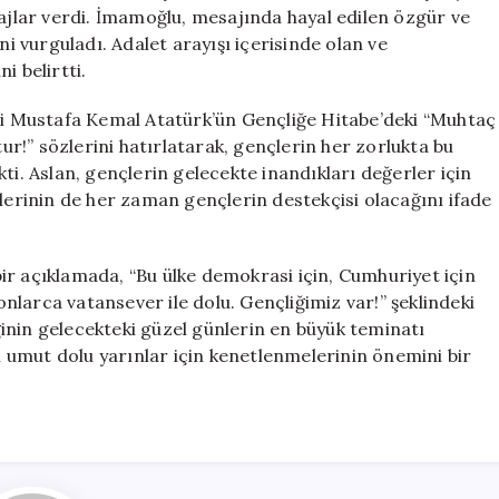
için
lar verdi. İmamoğlu, mesajında hayal edilen özgür ve
ni vurguladı. Adalet arayışı içerisinde olan ve
i belirtti.
azi Mustafa Kemal Atatürk’ün Gençliğe Hitabe’deki “Muhtaç
!” sözlerini hatırlatarak, gençlerin her zorlukta bu
ti. Aslan, gençlerin gelecekte inandıkları değerler için
rinin de her zaman gençlerin destekçisi olacağını ifade
ir açıklamada, “Bu ülke demokrasi için, Cumhuriyet için
larca vatansever ile dolu. Gençliğimiz var!” şeklindeki
iğinin gelecekteki güzel günlerin en büyük teminatı
in umut dolu yarınlar için kenetlenmelerinin önemini bir