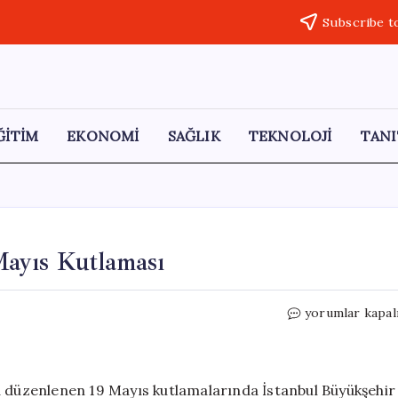
Subscribe t
ĞİTİM
EKONOMİ
SAĞLIK
TEKNOLOJİ
TANI
ayıs Kutlaması
İmamoğlu’ndan
yorumlar kapal
Maltepe’de
19
Mayıs
Kutlaması
a düzenlenen 19 Mayıs kutlamalarında İstanbul Büyükşehir