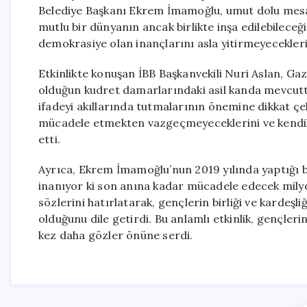
Belediye Başkanı Ekrem İmamoğlu, umut dolu mesaj
mutlu bir dünyanın ancak birlikte inşa edilebileceği
demokrasiye olan inançlarını asla yitirmeyeceklerin
Etkinlikte konuşan İBB Başkanvekili Nuri Aslan, G
olduğun kudret damarlarındaki asil kanda mevcuttur
ifadeyi akıllarında tutmalarının önemine dikkat çek
mücadele etmekten vazgeçmeyeceklerini ve kendile
etti.
Ayrıca, Ekrem İmamoğlu’nun 2019 yılında yaptığı b
inanıyor ki son anına kadar mücadele edecek milyon
sözlerini hatırlatarak, gençlerin birliği ve kardeşl
olduğunu dile getirdi. Bu anlamlı etkinlik, gençler
kez daha gözler önüne serdi.