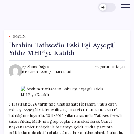
Skip
to
content
EĞITIM
İbrahim Tatlıses’in Eski Eşi Ayşegül
Yıldız MHP’ye Katıldı
İbrahim
By
Ahmet Doğan
yorumlar kapalı
Tatlıses’in
5 Haziran 2026
1 Min Read
Eski
Eşi
Ayşegül
Yıldız
MHP’ye
Katıldı
5 Haziran 2026 tarihinde, ünlü sanatçı İbrahim Tatlıses’in
için
eski eşi Ayşegül Yıldız, Milliyetçi Hareket Partisi’ne (MHP)
katıldığını duyurdu. 2011-2013 yılları arasında Tatlıses ile evli
kalan Yıldız, MHP’nin grup toplantısına katılarak Genel
Başkan Devlet Bahçeli ile bir araya geldi. Yıldız, partinin
politikalarında aktif rol alacağına dair açıklamalarda bulundu.