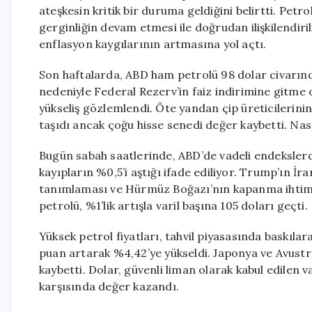
ateşkesin kritik bir duruma geldiğini belirtti. Petr
gerginliğin devam etmesi ile doğrudan ilişkilendiri
enflasyon kaygılarının artmasına yol açtı.
Son haftalarda, ABD ham petrolü 98 dolar civarın
nedeniyle Federal Rezerv’in faiz indirimine gitme ol
yükseliş gözlemlendi. Öte yandan çip üreticilerinin
taşıdı ancak çoğu hisse senedi değer kaybetti. Nas
Bugün sabah saatlerinde, ABD’de vadeli endekslerd
kayıpların %0,5’i aştığı ifade ediliyor. Trump’ın İr
tanımlaması ve Hürmüz Boğazı’nın kapanma ihtimal
petrolü, %1’lik artışla varil başına 105 doları geçti.
Yüksek petrol fiyatları, tahvil piyasasında baskılara
puan artarak %4,42’ye yükseldi. Japonya ve Avustra
kaybetti. Dolar, güvenli liman olarak kabul edilen va
karşısında değer kazandı.