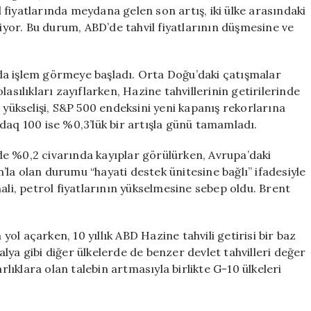
Etki
ol fiyatlarında meydana gelen son artış, iki ülke arasındaki
Ediyor
liyor. Bu durum, ABD’de tahvil fiyatlarının düşmesine ve
için
da işlem görmeye başladı. Orta Doğu’daki çatışmalar
asılıkları zayıflarken, Hazine tahvillerinin getirilerinde
 yükselişi, S&P 500 endeksini yeni kapanış rekorlarına
daq 100 ise %0,3’lük bir artışla günü tamamladı.
e %0,2 civarında kayıplar görülürken, Avrupa’daki
an’la olan durumu “hayati destek ünitesine bağlı” ifadesiyle
i, petrol fiyatlarının yükselmesine sebep oldu. Brent
 yol açarken, 10 yıllık ABD Hazine tahvili getirisi bir baz
lya gibi diğer ülkelerde de benzer devlet tahvilleri değer
rlıklara olan talebin artmasıyla birlikte G-10 ülkeleri