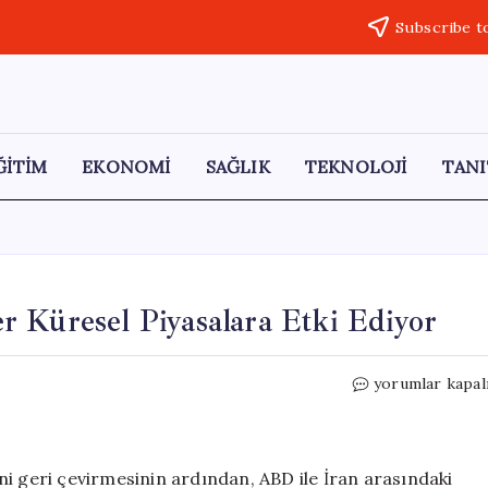
Subscribe t
ĞİTİM
EKONOMİ
SAĞLIK
TEKNOLOJİ
TANI
 Küresel Piyasalara Etki Ediyor
Hürmüz
yorumlar kapal
Boğazı’ndaki
Gelişmeler
Küresel
Piyasalara
ni geri çevirmesinin ardından, ABD ile İran arasındaki