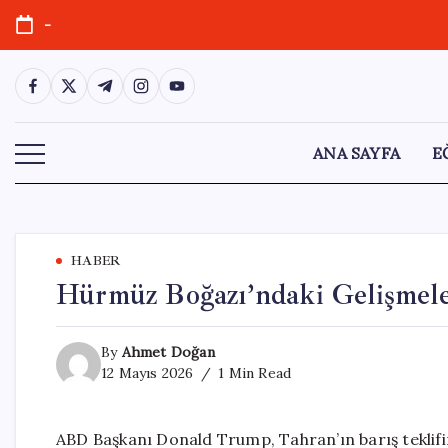
Skip
-
to
content
https://www.facebook.com/
https://twitter.com/
https://t.me/
https://www.instagram.com/
https://youtube.com/
ANA SAYFA
E
HABER
Hürmüz Boğazı’ndaki Gelişmeler
By
Ahmet Doğan
12 Mayıs 2026
1 Min Read
ABD Başkanı Donald Trump, Tahran’ın barış teklifi