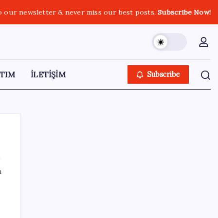
o our newsletter & never miss our best posts.
Subscribe Now!
TIM
İLETİŞİM
Subscribe
ı
SON YAZILAR
ABD’de kısa vadeli enflasyon beklentisi
geriledi