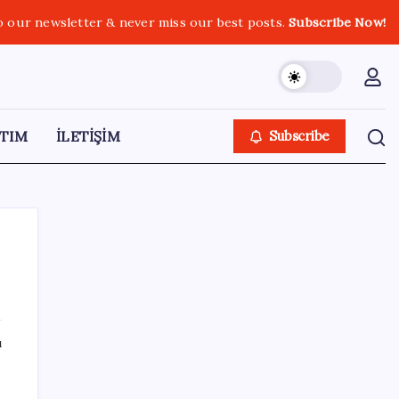
o our newsletter & never miss our best posts.
Subscribe Now!
TIM
İLETİŞİM
Subscribe
SON YAZILAR
ı
YENİ Partili Bülbül’den ‘sandık’ çıkışı: ‘Bir
tek o kaldı elimizde, size vermeyiz’