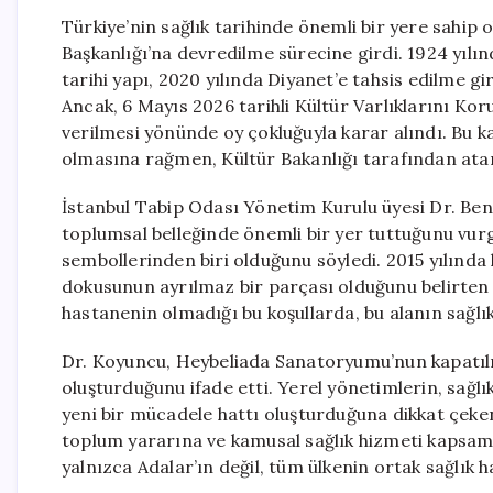
Türkiye’nin sağlık tarihinde önemli bir yere sahip
Başkanlığı’na devredilme sürecine girdi. 1924 yılı
tarihi yapı, 2020 yılında Diyanet’e tahsis edilme g
Ancak, 6 Mayıs 2026 tarihli Kültür Varlıklarını Ko
verilmesi yönünde oy çokluğuyla karar alındı. Bu ka
olmasına rağmen, Kültür Bakanlığı tarafından atana
İstanbul Tabip Odası Yönetim Kurulu üyesi Dr. Ben
toplumsal belleğinde önemli bir yer tuttuğunu vurg
sembollerinden biri olduğunu söyledi. 2015 yılında
dokusunun ayrılmaz bir parçası olduğunu belirten K
hastanenin olmadığı bu koşullarda, bu alanın sağlık
Dr. Koyuncu, Heybeliada Sanatoryumu’nun kapatılma
oluşturduğunu ifade etti. Yerel yönetimlerin, sağlı
yeni bir mücadele hattı oluşturduğuna dikkat çek
toplum yararına ve kamusal sağlık hizmeti kapsam
yalnızca Adalar’ın değil, tüm ülkenin ortak sağlık h