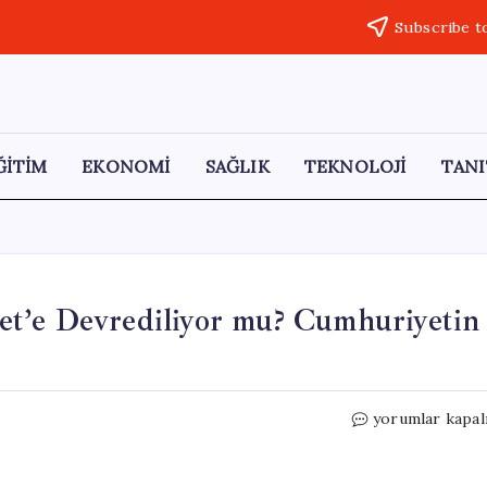
Subscribe t
ĞİTİM
EKONOMİ
SAĞLIK
TEKNOLOJİ
TANI
t’e Devrediliyor mu? Cumhuriyetin
Heybeliada
yorumlar kapal
Sanatoryumu
Diyanet’e
Devrediliyor