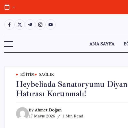
Skip
-
to
content
https://www.facebook.com/
https://twitter.com/
https://t.me/
https://www.instagram.com/
https://youtube.com/
ANA SAYFA
E
EĞITIM
SAĞLIK
Heybeliada Sanatoryumu Diyane
Hatırası Korunmalı!
By
Ahmet Doğan
17 Mayıs 2026
1 Min Read