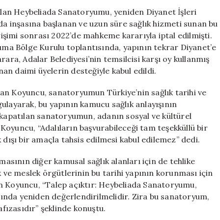
mu?
 olan Heybeliada Sanatoryumu, yeniden Diyanet İşleri
Cumhuriyetin
nda inşasına başlanan ve uzun süre sağlık hizmeti sunan bu
Hatırası
irişimi sonrası 2022’de mahkeme kararıyla iptal edilmişti.
Korunmalı!
ruma Bölge Kurulu toplantısında, yapının tekrar Diyanet’e
için
rara, Adalar Belediyesi’nin temsilcisi karşı oy kullanmış
n daimi üyelerin desteğiyle kabul edildi.
an Koyuncu, sanatoryumun Türkiye’nin sağlık tarihi ve
ulayarak, bu yapının kamucu sağlık anlayışının
 kapatılan sanatoryumun, adanın sosyal ve kültürel
oyuncu, “Adalıların başvurabileceği tam teşekküllü bir
 dışı bir amaçla tahsis edilmesi kabul edilemez” dedi.
sının diğer kamusal sağlık alanları için de tehlike
k ve meslek örgütlerinin bu tarihi yapının korunması için
en Koyuncu, “Talep açıktır: Heybeliada Sanatoryumu,
ında yeniden değerlendirilmelidir. Zira bu sanatoryum,
afızasıdır” şeklinde konuştu.