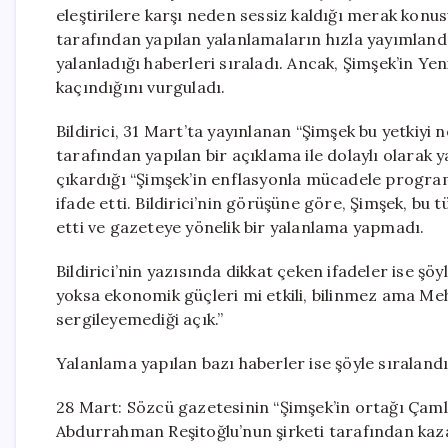
eleştirilere karşı neden sessiz kaldığı merak kon
tarafından yapılan yalanlamaların hızla yayımlandı
yalanladığı haberleri sıraladı. Ancak, Şimşek’in Ye
kaçındığını vurguladı.
Bildirici, 31 Mart’ta yayınlanan “Şimşek bu yetkiyi
tarafından yapılan bir açıklama ile dolaylı olarak ya
çıkardığı “Şimşek’in enflasyonla mücadele programı
ifade etti. Bildirici’nin görüşüne göre, Şimşek, b
etti ve gazeteye yönelik bir yalanlama yapmadı.
Bildirici’nin yazısında dikkat çeken ifadeler ise şöyl
yoksa ekonomik güçleri mi etkili, bilinmez ama Meh
sergileyemediği açık.”
Yalanlama yapılan bazı haberler ise şöyle sıralandı
28 Mart: Sözcü gazetesinin “Şimşek’in ortağı Çamlıb
Abdurrahman Reşitoğlu’nun şirketi tarafından kazanı