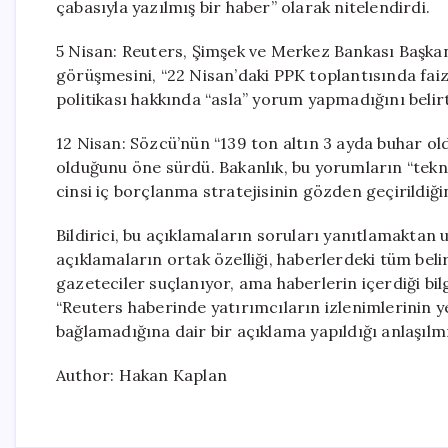
çabasıyla yazılmış bir haber” olarak nitelendirdi.
5 Nisan: Reuters, Şimşek ve Merkez Bankası Başkan
görüşmesini, “22 Nisan’daki PPK toplantısında faiz a
politikası hakkında “asla” yorum yapmadığını belir
12 Nisan: Sözcü’nün “139 ton altın 3 ayda buhar old
olduğunu öne sürdü. Bakanlık, bu yorumların “teknik 
cinsi iç borçlanma stratejisinin gözden geçirildiğin
Bildirici, bu açıklamaların soruları yanıtlamaktan 
açıklamaların ortak özelliği, haberlerdeki tüm beli
gazeteciler suçlanıyor, ama haberlerin içerdiği bil
“Reuters haberinde yatırımcıların izlenimlerinin y
bağlamadığına dair bir açıklama yapıldığı anlaşılmı
Author: Hakan Kaplan