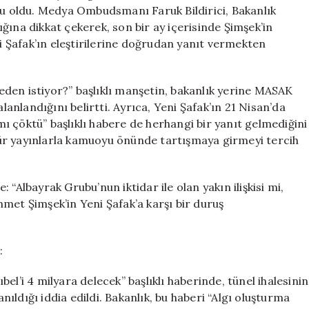
Suskunluğu
usu oldu. Medya Ombudsmanı Faruk Bildirici, Bakanlık
Neden
ğına dikkat çekerek, son bir ay içerisinde Şimşek’in
Sürüyor?
ni Şafak’ın eleştirilerine doğrudan yanıt vermekten
için
 neden istiyor?” başlıklı manşetin, bakanlık yerine MASAK
lanlandığını belirtti. Ayrıca, Yeni Şafak’ın 21 Nisan’da
 çöktü” başlıklı habere de herhangi bir yanıt gelmediğini
u tür yayınlarla kamuoyu önünde tartışmaya girmeyi tercih
e: “Albayrak Grubu’nun iktidar ile olan yakın ilişkisi mi,
met Şimşek’in Yeni Şafak’a karşı bir duruş
:
el’i 4 milyara delecek” başlıklı haberinde, tünel ihalesinin
ldığı iddia edildi. Bakanlık, bu haberi “Algı oluşturma