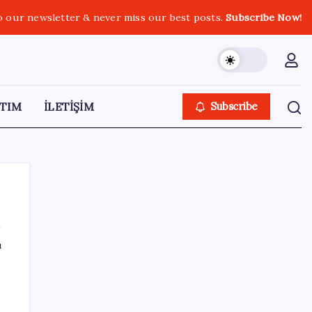
o our newsletter & never miss our best posts.
Subscribe Now!
TIM
İLETİŞİM
Subscribe
ı
SON YAZILAR
GTA 6’nın Yeni Fragmanı Netflix’te
Yayınlanacak