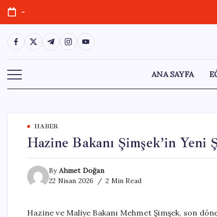
Skip
-
to
content
https://www.facebook.com/
https://twitter.com/
https://t.me/
https://www.instagram.com/
https://youtube.com/
ANA SAYFA
E
HABER
Hazine Bakanı Şimşek’in Yeni 
By
Ahmet Doğan
22 Nisan 2026
2 Min Read
Hazine ve Maliye Bakanı Mehmet Şimşek, son döne