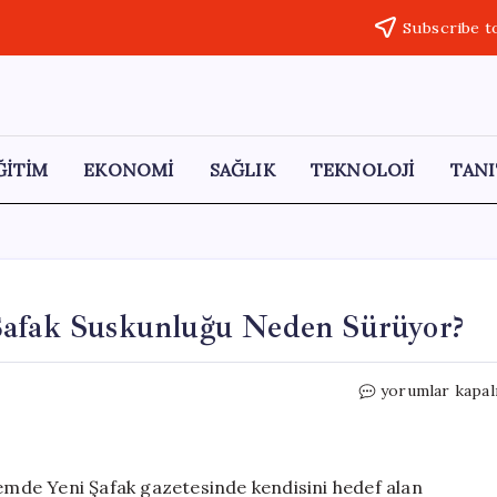
Subscribe t
ĞİTİM
EKONOMİ
SAĞLIK
TEKNOLOJİ
TANI
Şafak Suskunluğu Neden Sürüyor?
Hazine
yorumlar kapal
Bakanı
Şimşek’in
Yeni
Şafak
mde Yeni Şafak gazetesinde kendisini hedef alan