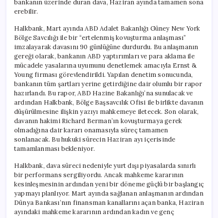
bankanın üzerinde duran dava, Haziran ayında tamamen sona
İçin
erebilir.
Hazırlık
Aşamasında
Halkbank, Mart ayında ABD Adalet Bakanlığı Güney New York
için
Bölge Savcılığı ile bir “ertelenmiş kovuşturma anlaşması”
imzalayarak davasını 90 günlüğüne durdurdu. Bu anlaşmanın
gereği olarak, bankanın ABD yaptırımları ve para aklama ile
mücadele yasalarına uyumunu denetlemek amacıyla Ernst &
Young firması görevlendirildi. Yapılan denetim sonucunda,
bankanın tüm şartları yerine getirdiğine dair olumlu bir rapor
hazırlandı. Bu rapor, ABD Hazine Bakanlığı’na sunulacak ve
ardından Halkbank, Bölge Başsavcılık Ofisi ile birlikte davanın
düşürülmesine ilişkin yazıyı mahkemeye iletecek. Son olarak,
davanın hakimi Richard Berman’ın kovuşturmaya gerek
olmadığına dair kararı onamasıyla süreç tamamen
sonlanacak. Bu hukuki sürecin Haziran ayı içerisinde
tamamlanması bekleniyor.
Halkbank, dava süreci nedeniyle yurt dışı piyasalarda sınırlı
bir performans sergiliyordu. Ancak mahkeme kararının
kesinleşmesinin ardından yeni bir döneme güçlü bir başlangıç
yapmayı planlıyor. Mart ayında sağlanan anlaşmanın ardından
Dünya Bankası’nın finansman kanallarını açan banka, Haziran
ayındaki mahkeme kararının ardından kadın ve genç