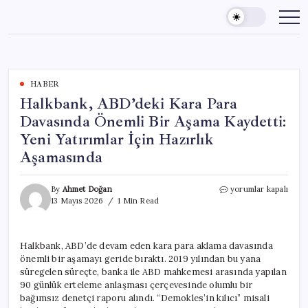
Skip
to
content
HABER
Halkbank, ABD’deki Kara Para
Davasında Önemli Bir Aşama Kaydetti:
Yeni Yatırımlar İçin Hazırlık
Aşamasında
Halkbank,
By
Ahmet Doğan
yorumlar kapalı
ABD’deki
13 Mayıs 2026
1 Min Read
Kara
Para
Davasında
Halkbank, ABD’de devam eden kara para aklama davasında
Önemli
önemli bir aşamayı geride bıraktı. 2019 yılından bu yana
Bir
Aşama
süregelen süreçte, banka ile ABD mahkemesi arasında yapılan
Kaydetti:
90 günlük erteleme anlaşması çerçevesinde olumlu bir
Yeni
bağımsız denetçi raporu alındı. “Demokles’in kılıcı” misali
Yatırımlar